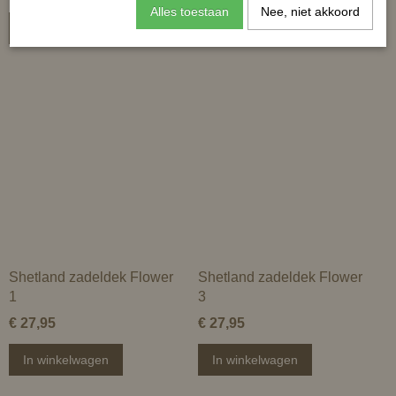
Alles toestaan
Nee, niet akkoord
In winkelwagen
In winkelwagen
Shetland zadeldek Flower
Shetland zadeldek Flower
1
3
€ 27,95
€ 27,95
In winkelwagen
In winkelwagen