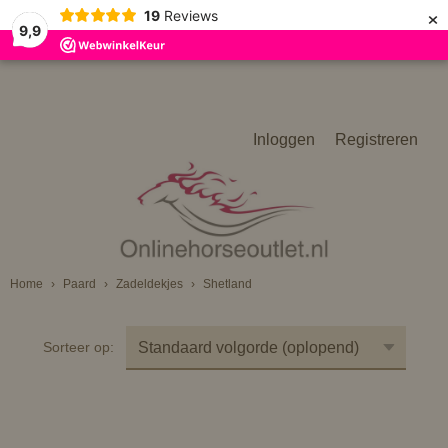
×
19
Reviews
9,9
Inloggen
Registreren
Home
›
Paard
›
Zadeldekjes
›
Shetland
Sorteer op: