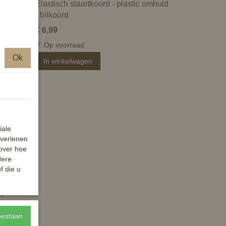
Elastisch staartkoord - plastic omhuld
- bilkoord
€ 6,99
✓
Op voorraad
Ok
In winkelwagen
iale
 verlenen
 over hoe
dere
f die u
s
toestaan