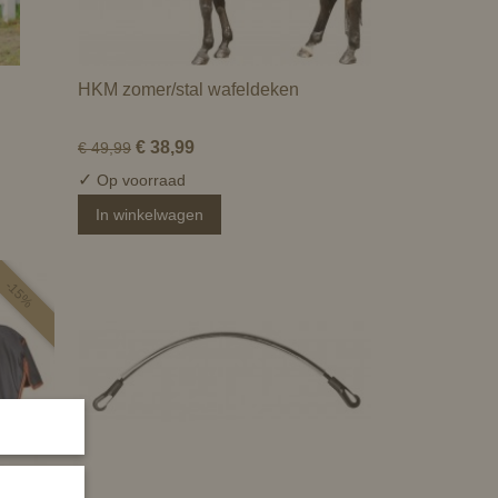
HKM zomer/stal wafeldeken
€ 38,99
€ 49,99
✓
Op voorraad
In winkelwagen
-15%