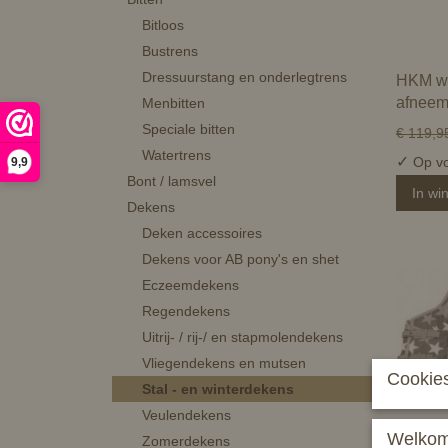
Bitloos
Bustrens
Dressuurstang en onderlegtrens
HKM wi
afneem
Menbitten
Speciale bitten
€ 119,9
Watertrens
✓
Op vo
9,9
Bont / lamsvel
In wi
Dekens
Deken accessoires
Dekens voor AB pony's en shet
Eczeemdekens
Regendekens
Uitrij- / rij-/ en stapmolendekens
Vliegendekens en mutsen
Cookies
Stal - en winterdekens
Veulendekens
Welkom 
Zomerdekens