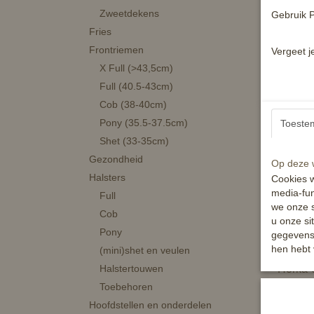
Harry 
Zweetdekens
Gebruik P
200gr
Fries
€ 64,9
Frontriemen
Vergeet j
✓
Op vo
X Full (>43,5cm)
In wi
Full (40.5-43cm)
Cob (38-40cm)
Pony (35.5-37.5cm)
Toeste
Shet (33-35cm)
Gezondheid
Op deze w
Halsters
Cookies w
media-fun
Full
we onze s
Cob
u onze si
Pony
gegevens 
hen hebt 
(mini)shet en veulen
Horka Q
Halstertouwen
Toebehoren
€ 79,95
Hoofdstellen en onderdelen
✓
Op vo