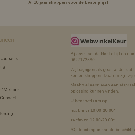
Al 10 jaar shoppen voor de beste prijs!
orieën
Bij ons staat de klant altijd op 
n cadeau's
0627172580
ing
Wij begrijpen als geen ander dat he
komen shoppen. Daarom zijn wij r
Maak wel eerst even een afspraak
n/ Verhuur
oplossing kunnen vinden.
 Connect
U bent welkom op:
ma t/m vr 10.00-20.00*
orsing
za t/m zo 12.00-20.00*
*Op feestdagen kan de beschikbaa