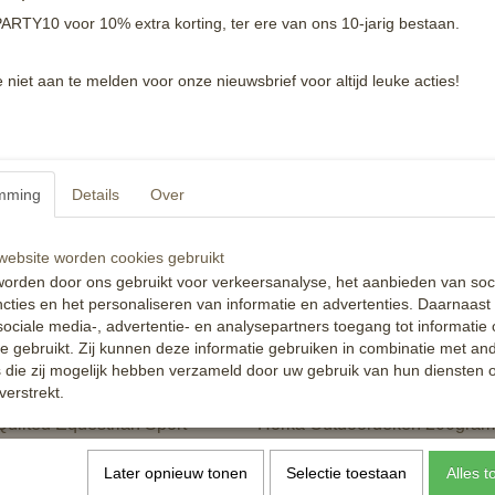
en Hector winterdeken
Horka Dime 200grams
ARTY10 voor 10% extra korting, ter ere van ons 10-jarig bestaan.
am
9
€ 76,46
€ 89,95
e niet aan te melden voor onze nieuwsbrief voor altijd leuke acties!
✓
orraad
Op voorraad
nkelwagen
In winkelwagen
mming
Details
Over
-38%
ebsite worden cookies gebruikt
orden door ons gebruikt voor verkeersanalyse, het aanbieden van soc
cties en het personaliseren van informatie en advertenties. Daarnaast
ociale media-, advertentie- en analysepartners toegang tot informatie
te gebruikt. Zij kunnen deze informatie gebruiken in combinatie met an
die zij mogelijk hebben verzameld door uw gebruik van hun diensten o
verstrekt.
uilted Equestrian Sport
Horka Outdoordeken 200gram
€ 49,95
€ 59,95
Later opnieuw tonen
Selectie toestaan
Alles 
✓
orraad
Op voorraad