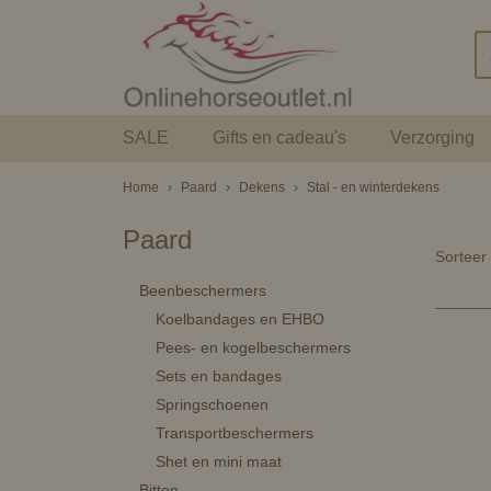
SALE
Gifts en cadeau's
Verzorging
Home
›
Paard
›
Dekens
›
Stal - en winterdekens
Paard
Sortee
Beenbeschermers
Koelbandages en EHBO
Pees- en kogelbeschermers
Sets en bandages
Springschoenen
Transportbeschermers
Shet en mini maat
Bitten