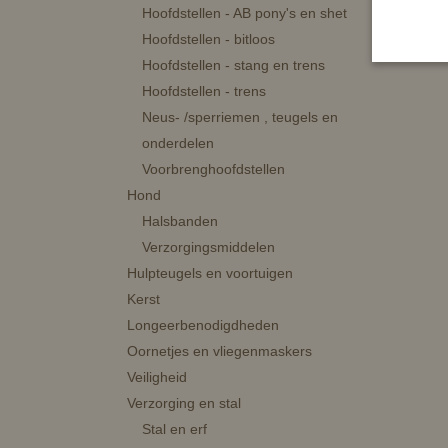
Hoofdstellen - AB pony's en shet
In wi
Hoofdstellen - bitloos
Hoofdstellen - stang en trens
Hoofdstellen - trens
Neus- /sperriemen , teugels en
onderdelen
Voorbrenghoofdstellen
Hond
Halsbanden
Verzorgingsmiddelen
Hulpteugels en voortuigen
Kerst
Longeerbenodigdheden
Oornetjes en vliegenmaskers
Veiligheid
Verzorging en stal
Stal en erf