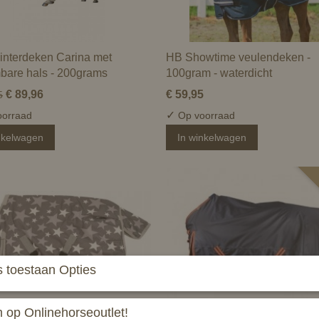
nterdeken Carina met
HB Showtime veulendeken -
bare hals - 200grams
100gram - waterdicht
€ 89,96
€ 59,95
5
✓
orraad
Op voorraad
nkelwagen
In winkelwagen
 toestaan Opties
op Onlinehorseoutlet!