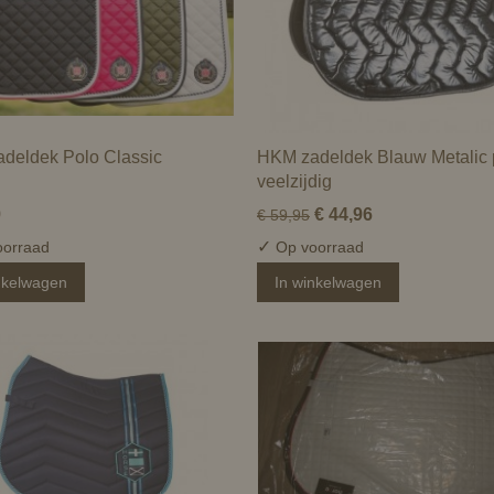
deldek Polo Classic
HKM zadeldek Blauw Metalic
veelzijdig
9
€ 44,96
€ 59,95
✓
orraad
Op voorraad
nkelwagen
In winkelwagen