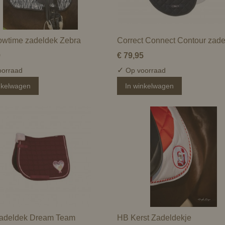
wtime zadeldek Zebra
Correct Connect Contour zad
9
€ 79,95
✓
orraad
Op voorraad
nkelwagen
In winkelwagen
adeldek Dream Team
HB Kerst Zadeldekje