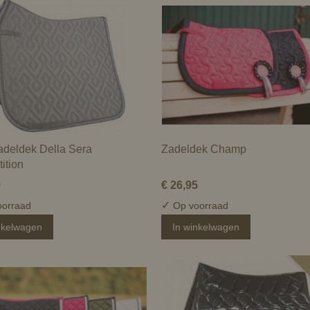
deldek Della Sera
Zadeldek Champ
ition
9
€ 26,95
✓
orraad
Op voorraad
nkelwagen
In winkelwagen