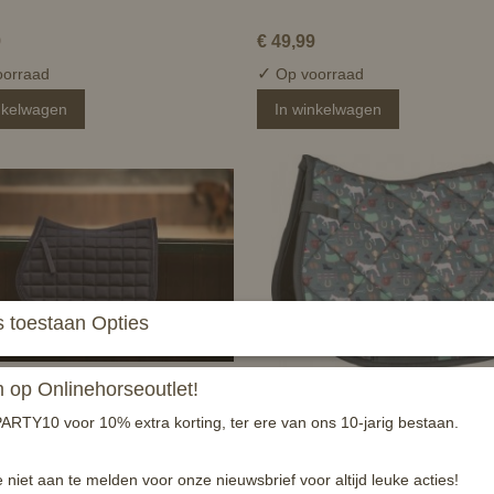
9
€ 49,99
✓
orraad
Op voorraad
nkelwagen
In winkelwagen
 toestaan Opties
op Onlinehorseoutlet!
e zadeldek Glitty - navy -
HKM zadeldek Judy - pony vz
ARTY10 voor 10% extra korting, ter ere van ons 10-jarig bestaan.
5
€ 39,95
e niet aan te melden voor onze nieuwsbrief voor altijd leuke acties!
✓
orraad
Op voorraad