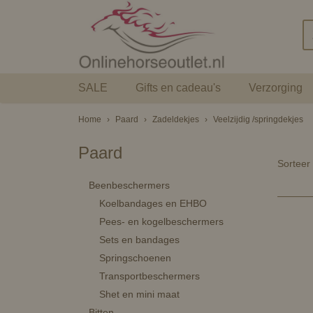
SALE
Gifts en cadeau's
Verzorging
Home
›
Paard
›
Zadeldekjes
›
Veelzijdig /springdekjes
Paard
Sortee
Beenbeschermers
Koelbandages en EHBO
Pees- en kogelbeschermers
Sets en bandages
Springschoenen
Transportbeschermers
Shet en mini maat
Bitten