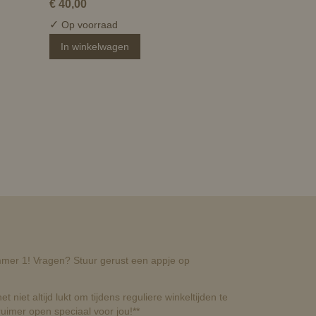
€ 40,00
✓
Op voorraad
In winkelwagen
nummer 1! Vragen? Stuur gerust een appje op
t niet altijd lukt om tijdens reguliere winkeltijden te
uimer open speciaal voor jou!**