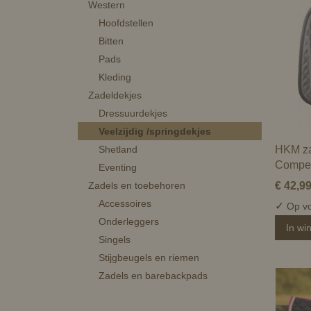
Western
Hoofdstellen
Bitten
Pads
Kleding
Zadeldekjes
Dressuurdekjes
Veelzijdig /springdekjes
Shetland
HKM za
Compet
Eventing
Zadels en toebehoren
€ 42,9
Accessoires
✓
Op vo
Onderleggers
In wi
Singels
Stijgbeugels en riemen
Zadels en barebackpads