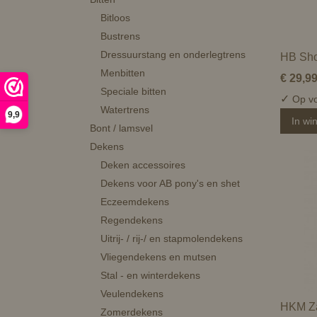
Bitloos
Bustrens
Dressuurstang en onderlegtrens
HB Sho
Menbitten
€ 29,9
Speciale bitten
✓
Op vo
Watertrens
9,9
In wi
Bont / lamsvel
Dekens
Deken accessoires
Dekens voor AB pony's en shet
Eczeemdekens
Regendekens
Uitrij- / rij-/ en stapmolendekens
Vliegendekens en mutsen
Stal - en winterdekens
Veulendekens
HKM Z
Zomerdekens