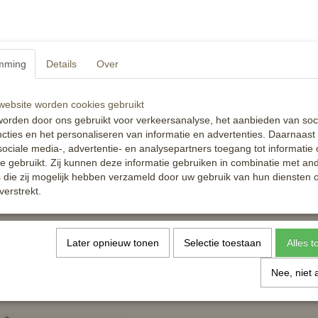
nkelwagen
In winkelwagen
mming
Details
Over
ebsite worden cookies gebruikt
orden door ons gebruikt voor verkeersanalyse, het aanbieden van soc
cties en het personaliseren van informatie en advertenties. Daarnaast
ociale media-, advertentie- en analysepartners toegang tot informatie
te gebruikt. Zij kunnen deze informatie gebruiken in combinatie met an
die zij mogelijk hebben verzameld door uw gebruik van hun diensten o
verstrekt.
eldek Eventing Showtime
Zadeldek Sparkling
5
€ 44,95
Later opnieuw tonen
Selectie toestaan
Alles 
✓
orraad
Op voorraad
Nee, niet 
nkelwagen
In winkelwagen