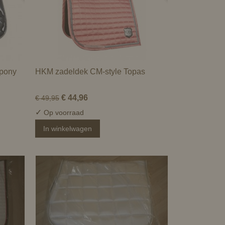
 pony
HKM zadeldek CM-style Topas
€ 44,96
€ 49,95
✓
Op voorraad
In winkelwagen