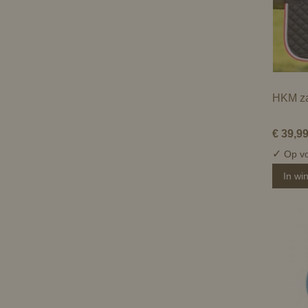
HKM za
€ 39,9
✓
Op vo
In wi