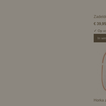
Zadeld
€ 39,9
✓
Op vo
In wi
Horka 