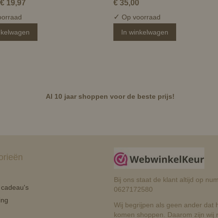
€ 19,97
€ 35,00
✓
orraad
Op voorraad
nkelwagen
In winkelwagen
Al 10 jaar shoppen voor de beste prijs!
orieën
Bij ons staat de klant altijd op 
n cadeau's
0627172580
ing
Wij begrijpen als geen ander dat he
komen shoppen. Daarom zijn wij r