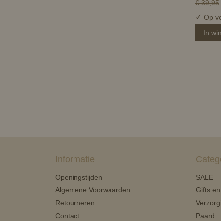
€ 39,95
✓
Op vo
In wi
Informatie
Categ
Openingstijden
SALE
Algemene Voorwaarden
Gifts e
Retourneren
Verzorg
Contact
Paard