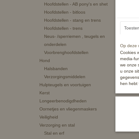
Hoofdstellen - AB pony's en shet
In wi
Hoofdstellen - bitloos
Hoofdstellen - stang en trens
Toeste
Hoofdstellen - trens
Neus- /sperriemen , teugels en
onderdelen
Op deze w
Voorbrenghoofdstellen
Cookies w
media-fun
Hond
we onze s
Halsbanden
u onze si
Verzorgingsmiddelen
gegevens 
hen hebt 
Hulpteugels en voortuigen
HB zad
Kerst
Longeerbenodigdheden
€ 42,9
Oornetjes en vliegenmaskers
✓
Op vo
Veiligheid
In wi
Verzorging en stal
Stal en erf