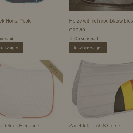
ek Horka Peak
Horze wit met rood-blauw bies
5
€ 27,50
✓
orraad
Op voorraad
nkelwagen
In winkelwagen
OP=OP
zadeldek Elegance
Zadeldek FLAGS Corner