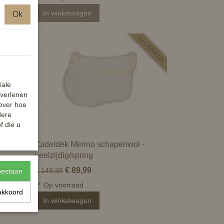
In winkelwagen
Ok
1+1 GRATIS
iale
 verlenen
 over hoe
dere
f die u
Zadeldek Merino schapenwol -
veelzijdig/spring
€ 89,99
€ 149,98
toestaan
✓
Op voorraad
akkoord
In winkelwagen