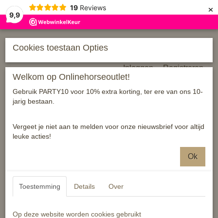
×
19
Reviews
9,9
Cookies toestaan Opties
Inloggen
Registreren
Welkom op Onlinehorseoutlet!
Gebruik PARTY10 voor 10% extra korting, ter ere van ons 10-
jarig bestaan.
Vergeet je niet aan te melden voor onze nieuwsbrief voor altijd
leuke acties!
Home
›
Paard
›
Western
›
Pads
Ok
Helaas bevinden er zich in deze categorie nog geen producten.
Toestemming
Details
Over
Probeert u het later nog eens!
Op deze website worden cookies gebruikt