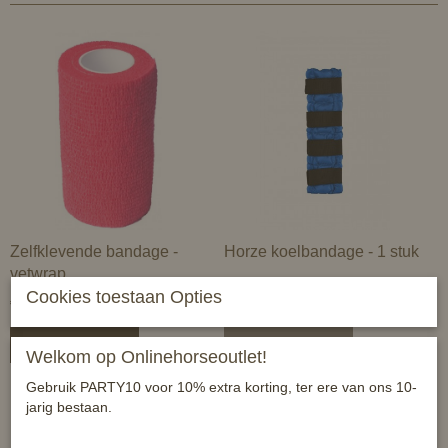
Zelfklevende bandage -
Horze koelbandage - 1 stuk
vetwrap
Cookies toestaan Opties
€ 4,95
€ 43,95
In winkelwagen
In winkelwagen
Welkom op Onlinehorseoutlet!
Gebruik PARTY10 voor 10% extra korting, ter ere van ons 10-
jarig bestaan.