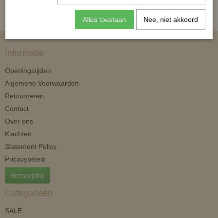
Alles toestaan
Nee, niet akkoord
Informatie
Openingstijden
Algemene Voorwaarden
Retourneren
Contact
Over ons
Klachten
Statement Policy
Pricavybeleid
Herroeping
Categorieën
SALE