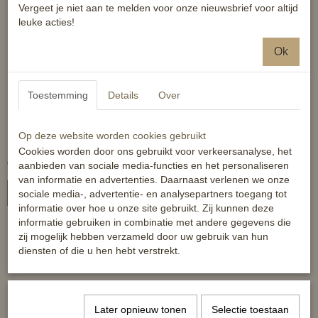
Vergeet je niet aan te melden voor onze nieuwsbrief voor altijd
leuke acties!
Ok
Toestemming
Details
Over
Horze koelbandages (1
Op deze website worden cookies gebruikt
paar)
Cookies worden door ons gebruikt voor verkeersanalyse, het
€ 62,95
aanbieden van sociale media-functies en het personaliseren
van informatie en advertenties. Daarnaast verlenen we onze
In winkelwagen
sociale media-, advertentie- en analysepartners toegang tot
informatie over hoe u onze site gebruikt. Zij kunnen deze
informatie gebruiken in combinatie met andere gegevens die
zij mogelijk hebben verzameld door uw gebruik van hun
diensten of die u hen hebt verstrekt.
Al 10 jaar shoppen voor de beste prijs!
Later opnieuw tonen
Selectie toestaan