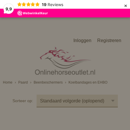
×
19
Reviews
9,9
Inloggen
Registreren
Home
›
Paard
›
Beenbeschermers
›
Koelbandages en EHBO
Sorteer op: