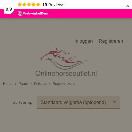
×
19
Reviews
9,9
Inloggen
Registreren
Home
›
Paard
›
Dekens
›
Regendekens
Sorteer op: