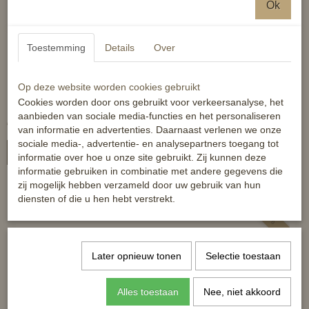
Ok
Toestemming
Details
Over
Elastisch staartkoord -
Horze Nevada combo
Op deze website worden cookies gebruikt
plastic omhuld - bilkoord
regen vliegendeken -
Cookies worden door ons gebruikt voor verkeersanalyse, het
afneembare hals
aanbieden van sociale media-functies en het personaliseren
€ 6,99
€ 55,99
€ 79,99
van informatie en advertenties. Daarnaast verlenen we onze
sociale media-, advertentie- en analysepartners toegang tot
In winkelwagen
In winkelwagen
informatie over hoe u onze site gebruikt. Zij kunnen deze
informatie gebruiken in combinatie met andere gegevens die
zij mogelijk hebben verzameld door uw gebruik van hun
diensten of die u hen hebt verstrekt.
-20%
Later opnieuw tonen
Selectie toestaan
Alles toestaan
Nee, niet akkoord