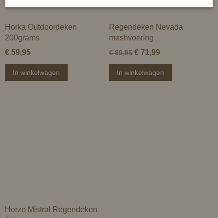
Horka Outdoordeken
Regendeken Nevada
200grams
meshvoering
€ 59,95
€ 71,99
€ 89,95
In winkelwagen
In winkelwagen
Horze Mistral Regendeken