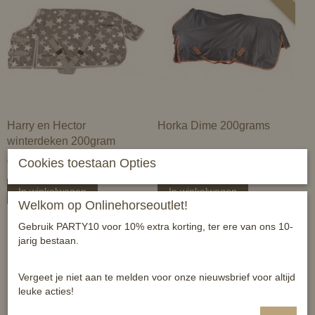
Harry en Hector
Horka Dime 200grams
winterdeken 200gram
Cookies toestaan Opties
€ 64,99
€ 76,46
€ 89,95
In winkelwagen
In winkelwagen
Welkom op Onlinehorseoutlet!
Gebruik PARTY10 voor 10% extra korting, ter ere van ons 10-
jarig bestaan.
-30%
Vergeet je niet aan te melden voor onze nieuwsbrief voor altijd
leuke acties!