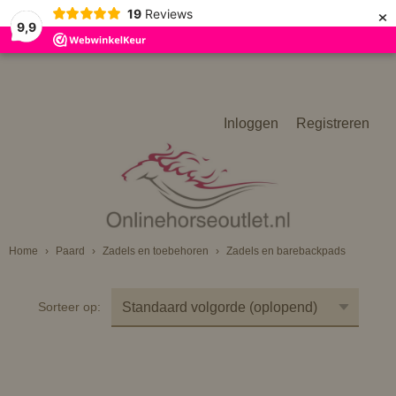
×
19
Reviews
9,9
Inloggen
Registreren
Home
›
Paard
›
Zadels en toebehoren
›
Zadels en barebackpads
Sorteer op: