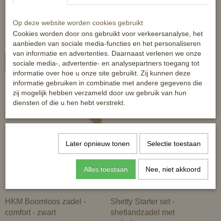
HB Barebackpad Little
HB Barebackpad 'little
Op deze website worden cookies gebruikt
Sizes - Groen
sizes'
Cookies worden door ons gebruikt voor verkeersanalyse, het
€ 85,95
€ 84,95
aanbieden van sociale media-functies en het personaliseren
van informatie en advertenties. Daarnaast verlenen we onze
In winkelwagen
In winkelwagen
sociale media-, advertentie- en analysepartners toegang tot
informatie over hoe u onze site gebruikt. Zij kunnen deze
informatie gebruiken in combinatie met andere gegevens die
zij mogelijk hebben verzameld door uw gebruik van hun
diensten of die u hen hebt verstrekt.
-40%
Later opnieuw tonen
Selectie toestaan
Alles toestaan
Nee, niet akkoord
HKM Boomloos zadel -
Shetty Starter set -
comfort - zwart
shetlandzadel met