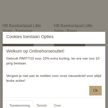
HB Barebackpad Little
HB Barebackpad Little
Sizes - Turquoise
Sizes - Paars
Cookies toestaan Opties
€ 85,95
€ 85,95
In winkelwagen
In winkelwagen
Welkom op Onlinehorseoutlet!
Gebruik PARTY10 voor 10% extra korting, ter ere van ons 10-
jarig bestaan.
Vergeet je niet aan te melden voor onze nieuwsbrief voor altijd
leuke acties!
Ok
Toestemming
Details
Over