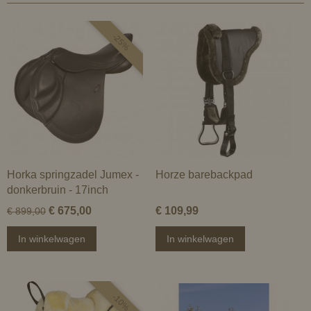
-25%
Horka springzadel Jumex -
Horze barebackpad
donkerbruin - 17inch
€ 675,00
€ 109,99
€ 899,00
In winkelwagen
In winkelwagen
-10%