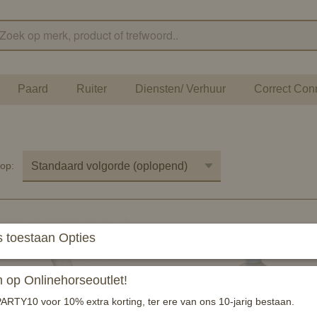
Paard
Ruiter
Diensten/ Verhuur
Correct Con
r op:
 toestaan Opties
op Onlinehorseoutlet!
ARTY10 voor 10% extra korting, ter ere van ons 10-jarig bestaan.