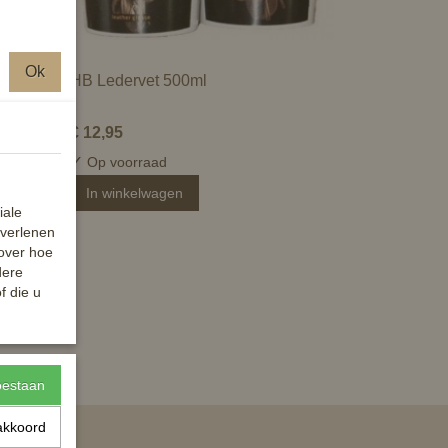
Ok
HB Ledervet 500ml
€ 12,95
✓
Op voorraad
In winkelwagen
iale
 verlenen
 over hoe
dere
f die u
toestaan
akkoord