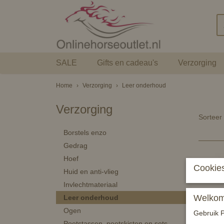
SALE
Gifts en cadeau's
Verzorging
Home
›
Verzorging
›
Leer onderhoud
Verzorging
Sortee
Borstels enzo
Gedrag
Hoef
Cookies
Huid en anti-vlieg
Invlechtmateriaal
Welkom 
Leer onderhoud
Ogen
Gebruik P
Poetstassen, poetskisten en sets