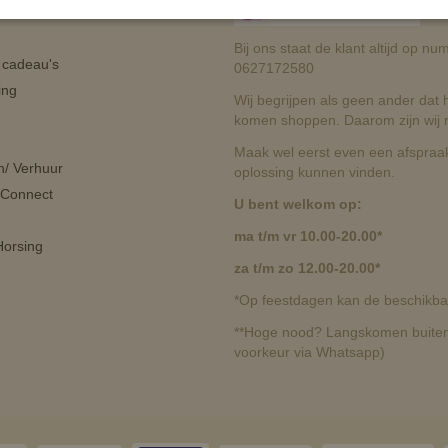
orieën
Bij ons staat de klant altijd op 
n cadeau's
0627172580
ing
Wij begrijpen als geen ander dat he
komen shoppen. Daarom zijn wij r
Maak wel eerst even een afspraak
n/ Verhuur
oplossing kunnen vinden.
 Connect
U bent welkom op:
ma t/m vr 10.00-20.00*
orsing
za t/m zo 12.00-20.00*
*Op feestdagen kan de beschikbaa
**Hoge nood? Langskomen buiten 
voorkeur via Whatsapp)