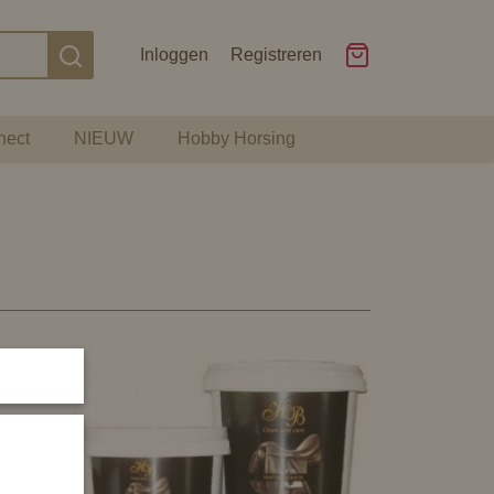
Inloggen
Registreren
nect
NIEUW
Hobby Horsing