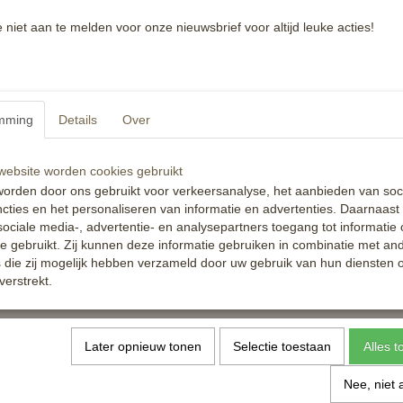
e niet aan te melden voor onze nieuwsbrief voor altijd leuke acties!
ck Clean - snel je tuig
Equi Protecta Oliespray
nd schoon
5
€ 9,99
mming
Details
Over
✓
orraad
Op voorraad
ebsite worden cookies gebruikt
nkelwagen
In winkelwagen
orden door ons gebruikt voor verkeersanalyse, het aanbieden van soc
cties en het personaliseren van informatie en advertenties. Daarnaast
ociale media-, advertentie- en analysepartners toegang tot informatie
te gebruikt. Zij kunnen deze informatie gebruiken in combinatie met an
die zij mogelijk hebben verzameld door uw gebruik van hun diensten o
verstrekt.
Al 10 jaar shoppen voor de beste prijs!
Later opnieuw tonen
Selectie toestaan
Alles 
Nee, niet 