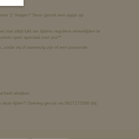
nummer 1! Vragen? Stuur gerust een appje op
t niet altijd lukt om tijdens reguliere winkeltijden te
uimer open speciaal voor jou!**
, zodat wij of aanwezig zijn of een passende
rheid afwijken.
deze tijden? Overleg gerust via 0627172580 (bij