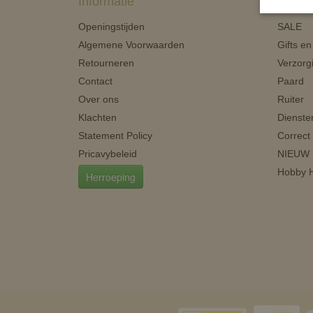
Informatie
Categ
Openingstijden
SALE
Algemene Voorwaarden
Gifts e
Retourneren
Verzorg
Contact
Paard
Over ons
Ruiter
Klachten
Dienste
Statement Policy
Correct
Pricavybeleid
NIEUW
Hobby H
Herroeping