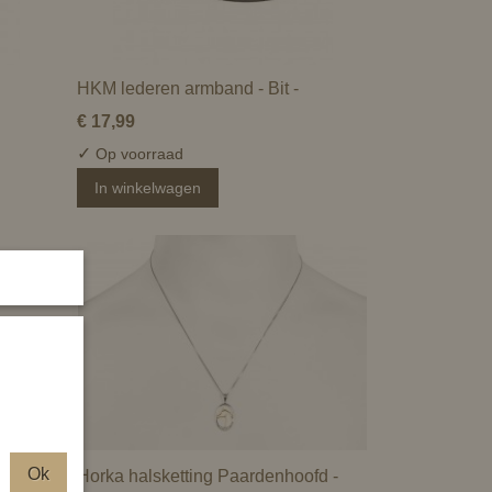
HKM lederen armband - Bit -
€ 17,99
✓
Op voorraad
In winkelwagen
Ok
Horka halsketting Paardenhoofd -