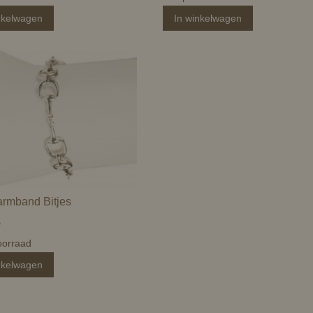
nkelwagen
In winkelwagen
armband Bitjes
5
orraad
nkelwagen