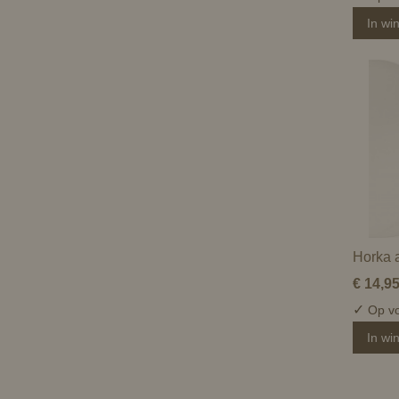
In wi
Horka 
€ 14,9
✓
Op vo
In wi