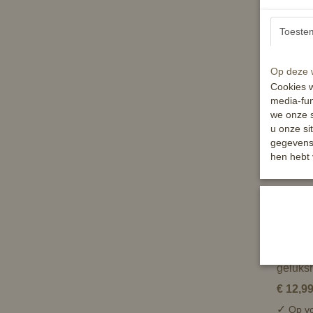
€ 14,9
Toeste
✘
Niet 
In wi
Op deze w
Cookies w
media-fun
we onze s
u onze si
gegevens 
hen hebt 
Lucky 
geluksh
€ 12,9
✓
Op vo