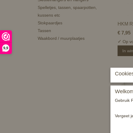
Spelletjes, tassen, spaarpotten,
kussens etc
Stokpaardjes
HKM Ro
Tassen
€ 7,95
Waakbord / muurplaatjes
✓
Op vo
9,9
In wi
Cookies
Welkom 
Gebruik P
Vergeet j
Horka h