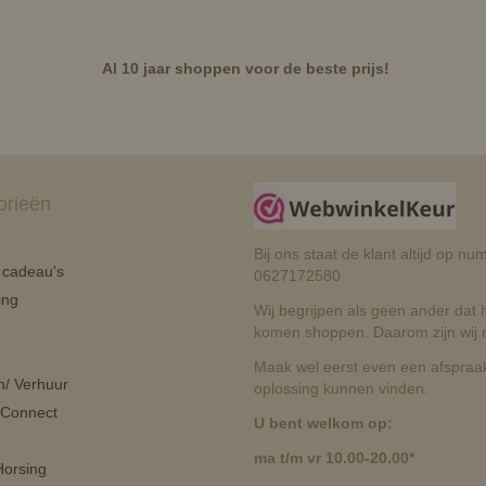
Al 10 jaar shoppen voor de beste prijs!
orieën
Bij ons staat de klant altijd op 
n cadeau's
0627172580
ing
Wij begrijpen als geen ander dat he
komen shoppen. Daarom zijn wij r
Maak wel eerst even een afspraak
n/ Verhuur
oplossing kunnen vinden.
 Connect
U bent welkom op:
ma t/m vr 10.00-20.00*
orsing