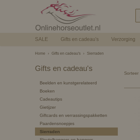
SALE
Gifts en cadeau's
Verzorging
Home
›
Gifts en cadeau's
›
Sierraden
Gifts en cadeau's
Sortee
Beelden en kunstgerelateerd
Boeken
Cadeautips
Gietijzer
Giftcards en verrassingspakketten
Paardensnoepjes
Sierraden
Sleutelhangers en hangers