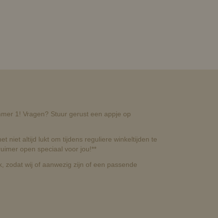
nummer 1! Vragen? Stuur gerust een appje op
t niet altijd lukt om tijdens reguliere winkeltijden te
uimer open speciaal voor jou!**
, zodat wij of aanwezig zijn of een passende