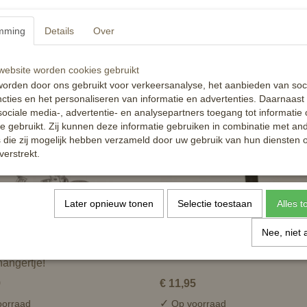
Paardenhoofd -
5
€ 17,99
mming
Details
Over
✓
op voorraad
Op voorraad
nkelwagen
In winkelwagen
ebsite worden cookies gebruikt
orden door ons gebruikt voor verkeersanalyse, het aanbieden van soc
cties en het personaliseren van informatie en advertenties. Daarnaast
ociale media-, advertentie- en analysepartners toegang tot informatie
te gebruikt. Zij kunnen deze informatie gebruiken in combinatie met an
die zij mogelijk hebben verzameld door uw gebruik van hun diensten o
verstrekt.
Later opnieuw tonen
Selectie toestaan
Alles 
Nee, niet 
Charms by Horka - jouw
HB horloge - Unicorn
angertje!
9
€ 11,95
✓
orraad
Op voorraad