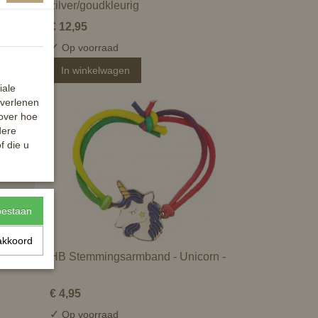
zilver/goudkleurig
€ 12,95
✓
Op voorraad
In winkelwagen
iale
 verlenen
 over hoe
dere
f die u
toestaan
akkoord
HB Stemmingsarmband - Unicorn -
€ 4,95
✓
Op voorraad