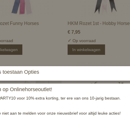
zet Funny Horses
HKM Rozet 1st - Hobby Horse
€ 7,95
✓
orraad
Op voorraad
nkelwagen
In winkelwagen
 toestaan Opties
op Onlinehorseoutlet!
ARTY10 voor 10% extra korting, ter ere van ons 10-jarig bestaan.
e niet aan te melden voor onze nieuwsbrief voor altijd leuke acties!
alsketting met bit - zilver
HKM oorbel / oorknopjes -