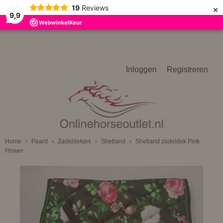
×
19
Reviews
9,9
Inloggen
Registreren
Home
›
Paard
›
Zadeldekjes
›
Shetland
›
Shetland zadeldek Pink
Flower