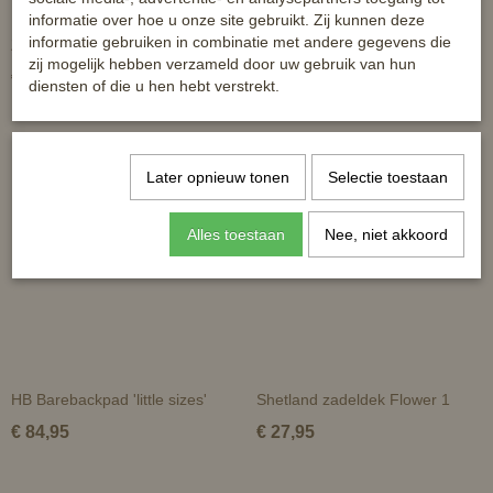
informatie over hoe u onze site gebruikt. Zij kunnen deze
informatie gebruiken in combinatie met andere gegevens die
Zadeldek Champ
Zadeldek Shetland Horze
zij mogelijk hebben verzameld door uw gebruik van hun
€ 26,95
€ 24,46
€ 34,95
diensten of die u hen hebt verstrekt.
Later opnieuw tonen
Selectie toestaan
Alles toestaan
Nee, niet akkoord
HB Barebackpad 'little sizes'
Shetland zadeldek Flower 1
€ 84,95
€ 27,95