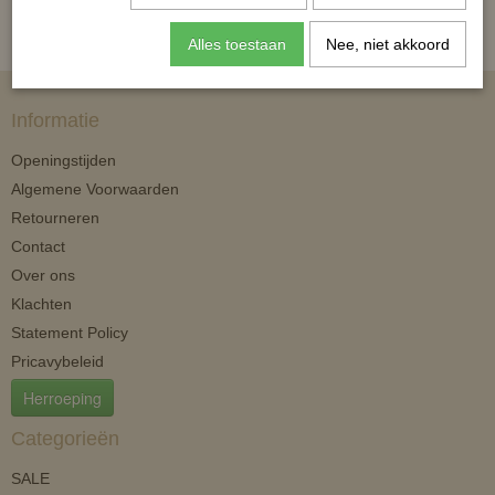
Alles toestaan
Nee, niet akkoord
Informatie
Openingstijden
Algemene Voorwaarden
Retourneren
Contact
Over ons
Klachten
Statement Policy
Pricavybeleid
Herroeping
Categorieën
SALE