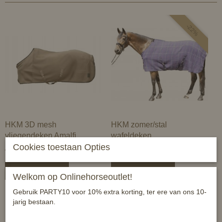
-22%
HKM 3D mesh
HKM zomer/stal
vliegendeken Amalfi
wafeldeken
Cookies toestaan Opties
€ 58,99
€ 38,99
€ 49,99
In winkelwagen
In winkelwagen
Welkom op Onlinehorseoutlet!
Gebruik PARTY10 voor 10% extra korting, ter ere van ons 10-
jarig bestaan.
-38%