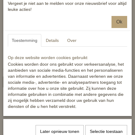
Vergeet je niet aan te melden voor onze nieuwsbrief voor altijd
leuke acties!
Ok
Toestemming
Details
Over
Elastisch staartkoord -
Horka Quilted Equestrian
Op deze website worden cookies gebruikt
plastic omhuld - bilkoord
Sport
Cookies worden door ons gebruikt voor verkeersanalyse, het
€ 6,99
€ 49,95
€ 79,95
aanbieden van sociale media-functies en het personaliseren
van informatie en advertenties. Daarnaast verlenen we onze
In winkelwagen
In winkelwagen
sociale media-, advertentie- en analysepartners toegang tot
informatie over hoe u onze site gebruikt. Zij kunnen deze
informatie gebruiken in combinatie met andere gegevens die
zij mogelijk hebben verzameld door uw gebruik van hun
diensten of die u hen hebt verstrekt.
Al 10 jaar shoppen voor de beste prijs!
Later opnieuw tonen
Selectie toestaan