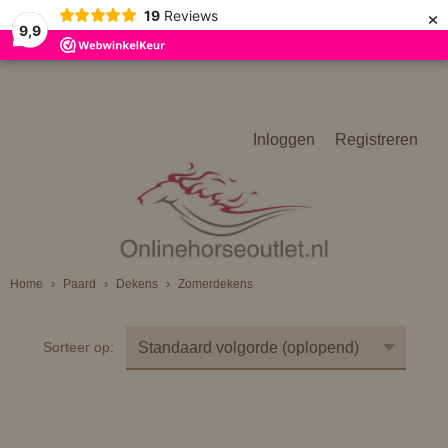
×
19
Reviews
9,9
Inloggen
Registreren
Home
›
Paard
›
Dekens
›
Zomerdekens
Sorteer op: