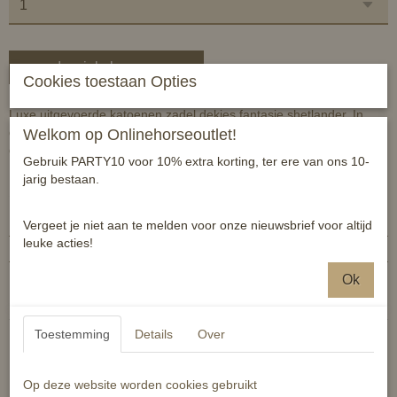
In winkelwagen
Cookies toestaan Opties
Luxe uitgevoerde katoenen zadel dekjes fantasie shetlander. In
diverse prints met speciale binnen voering die het vocht en warmte
Welkom op Onlinehorseoutlet!
goed reguleerd.
Gebruik PARTY10 voor 10% extra korting, ter ere van ons 10-
jarig bestaan.
Specificaties
Productcode
8718503474960
Vergeet je niet aan te melden voor onze nieuwsbrief voor altijd
leuke acties!
EAN code
8718503474960
Reacties
Ok
Toestemming
Details
Over
Op deze website worden cookies gebruikt