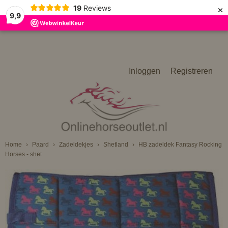
×
19
Reviews
9,9
Inloggen
Registreren
Home
›
Paard
›
Zadeldekjes
›
Shetland
›
HB zadeldek Fantasy Rocking
Horses - shet