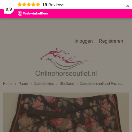
×
19
Reviews
9,9
Inloggen
Registreren
Home
›
Paard
›
Zadeldekjes
›
Shetland
›
Zadeldek shetland Fuchsia