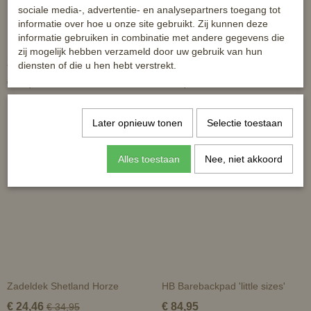
sociale media-, advertentie- en analysepartners toegang tot
informatie over hoe u onze site gebruikt. Zij kunnen deze
informatie gebruiken in combinatie met andere gegevens die
zij mogelijk hebben verzameld door uw gebruik van hun
Zadeldek Champ
Shetland zadeldek Pink Flower
diensten of die u hen hebt verstrekt.
€ 26,95
€ 27,95
Later opnieuw tonen
Selectie toestaan
Alles toestaan
Nee, niet akkoord
Zadeldek Shetland Horze
HB Barebackpad 'little sizes'
€ 24,46
€ 84,95
€ 34,95