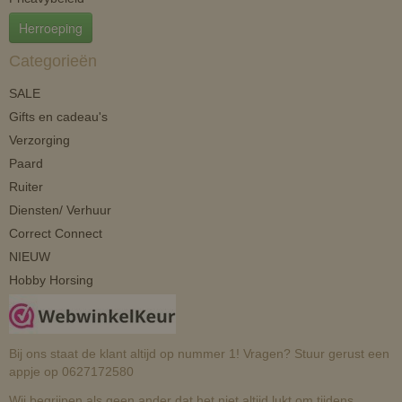
Herroeping
Categorieën
SALE
Gifts en cadeau's
Verzorging
Paard
Ruiter
Diensten/ Verhuur
Correct Connect
NIEUW
Hobby Horsing
Bij ons staat de klant altijd op nummer 1! Vragen? Stuur gerust een
appje op 0627172580
Wij begrijpen als geen ander dat het niet altijd lukt om tijdens