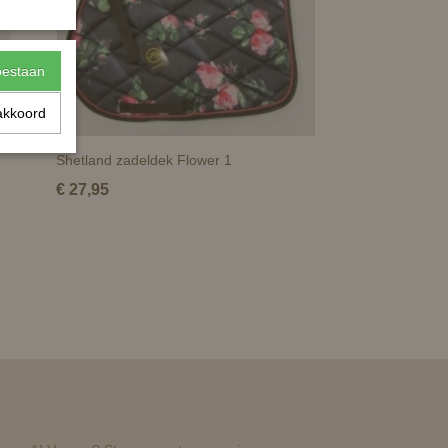
toestaan
akkoord
Shetland zadeldek Flower 1
€ 27,95