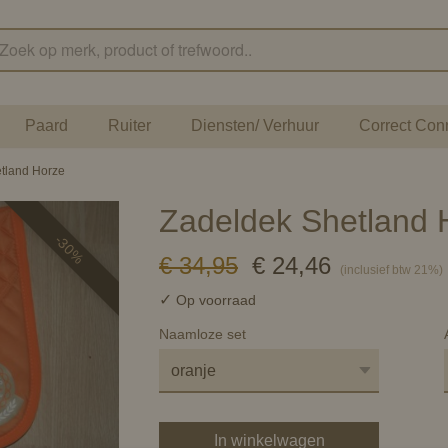
Paard
Ruiter
Diensten/ Verhuur
Correct Con
tland Horze
Zadeldek Shetland 
-30%
€ 34,95
€ 24,46
(inclusief btw 21%)
✓
Op voorraad
Naamloze set
In winkelwagen