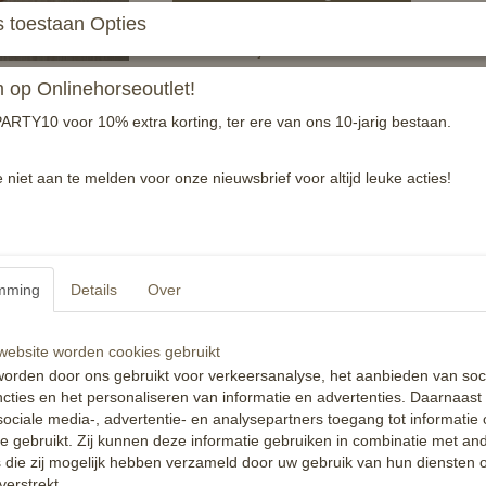
 toestaan Opties
Leuke kids-lijn van Horze.
Hip dekje maat shet!
op Onlinehorseoutlet!
Kleur Purple, Orange en Taupe-bruin
ARTY10 voor 10% extra korting, ter ere van ons 10-jarig bestaan.
Tevens hebben wij peessetjes voor de kleinst
e niet aan te melden voor onze nieuwsbrief voor altijd leuke acties!
Reacties
mming
Details
Over
ebsite worden cookies gebruikt
orden door ons gebruikt voor verkeersanalyse, het aanbieden van soc
cties en het personaliseren van informatie en advertenties. Daarnaast
ociale media-, advertentie- en analysepartners toegang tot informatie
te gebruikt. Zij kunnen deze informatie gebruiken in combinatie met an
die zij mogelijk hebben verzameld door uw gebruik van hun diensten o
verstrekt.