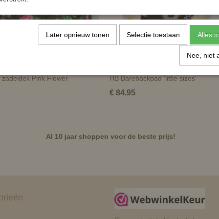
Later opnieuw tonen
Selectie toestaan
Alles 
Nee, niet 
 zadeldek Pink Flower
HB Barebackpad 'little sizes'
€ 84,95
Al 10 jaar shoppen voor de beste prijs!
orieën