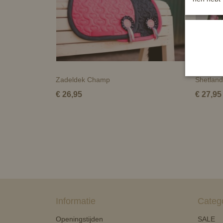
Zadeldek Champ
Shetland
€ 26,95
€ 27,95
Informatie
Categ
Openingstijden
SALE