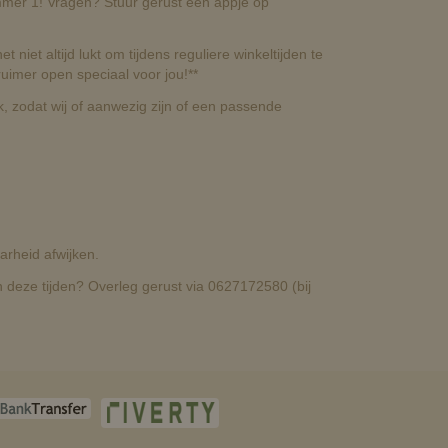
nummer 1! Vragen? Stuur gerust een appje op
t niet altijd lukt om tijdens reguliere winkeltijden te
uimer open speciaal voor jou!**
, zodat wij of aanwezig zijn of een passende
rheid afwijken.
deze tijden? Overleg gerust via 0627172580 (bij