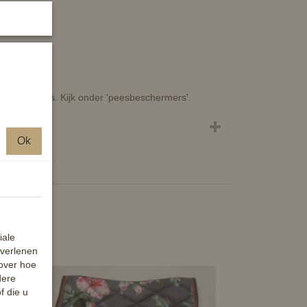
en onder ons. Kijk onder 'peesbeschermers'.
Ok
iale
 verlenen
 over hoe
dere
f die u