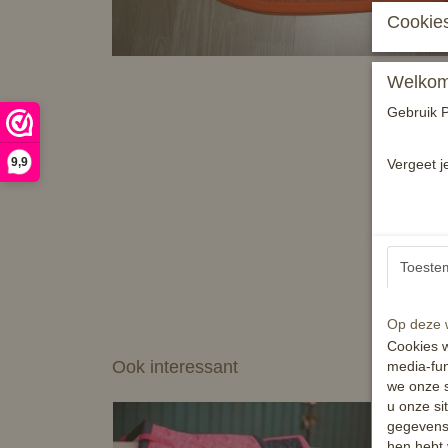
Cookies
Welkom 
Gebruik P
9,9
Vergeet j
Toeste
Op deze w
Cookies w
Ook interessant
media-fun
we onze s
u onze si
gegevens 
hen hebt 