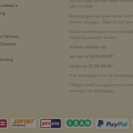
Bij ons staat de klant altijd op 
n cadeau's
0627172580
ing
Wij begrijpen als geen ander dat he
komen shoppen. Daarom zijn wij r
Maak wel eerst even een afspraak
n/ Verhuur
oplossing kunnen vinden.
 Connect
U bent welkom op:
ma t/m vr 10.00-20.00*
orsing
za t/m zo 12.00-20.00*
*Op feestdagen kan de beschikbaa
**Hoge nood? Langskomen buiten 
voorkeur via Whatsapp)