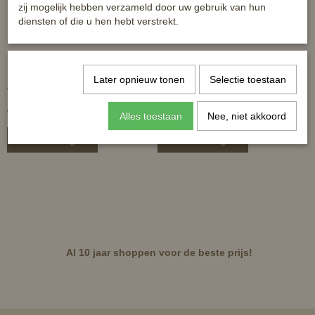
zij mogelijk hebben verzameld door uw gebruik van hun
diensten of die u hen hebt verstrekt.
HKM flextrainers Comfort -
HB Peesset SHET en
Later opnieuw tonen
Selectie toestaan
voor shet en minishet
ABpony
€ 25,99
€ 27,50
Alles toestaan
Nee, niet akkoord
In winkelwagen
In winkelwagen
Al 10 jaar shoppen voor de beste prijs!