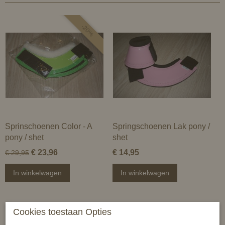
-20%
Sprinschoenen Color - A
Springschoenen Lak pony /
pony / shet
shet
€ 23,96
€ 14,95
€ 29,95
In winkelwagen
In winkelwagen
Cookies toestaan Opties