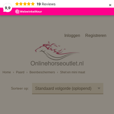
×
19
Reviews
9,9
Inloggen
Registreren
Home
›
Paard
›
Beenbeschermers
›
Shet en mini maat
Sorteer op: