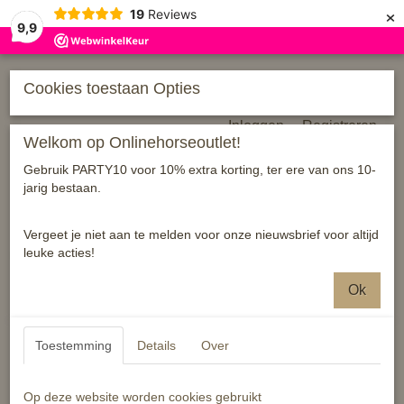
×
19
Reviews
9,9
Cookies toestaan Opties
Inloggen
Registreren
Welkom op Onlinehorseoutlet!
Gebruik PARTY10 voor 10% extra korting, ter ere van ons 10-
jarig bestaan.
Vergeet je niet aan te melden voor onze nieuwsbrief voor altijd
leuke acties!
Home
›
Ruiter
Ok
Toestemming
Details
Over
Op deze website worden cookies gebruikt