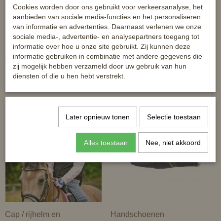
Cookies worden door ons gebruikt voor verkeersanalyse, het
aanbieden van sociale media-functies en het personaliseren
van informatie en advertenties. Daarnaast verlenen we onze
sociale media-, advertentie- en analysepartners toegang tot
informatie over hoe u onze site gebruikt. Zij kunnen deze
informatie gebruiken in combinatie met andere gegevens die
Accesoires
Bodyprotectors en
zij mogelijk hebben verzameld door uw gebruik van hun
rugbeschermers
diensten of die u hen hebt verstrekt.
Later opnieuw tonen
Selectie toestaan
Alles toestaan
Nee, niet akkoord
Cap / rijhelm en
Handschoenen