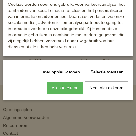
Cookies worden door ons gebruikt voor verkeersanalyse, het
aanbieden van sociale media-functies en het personaliseren
van informatie en advertenties. Daarnaast verlenen we onze
sociale media-, advertentie- en analysepartners toegang tot
informatie over hoe u onze site gebruikt. Zij kunnen deze
informatie gebruiken in combinatie met andere gegevens die
Houtproducten
Trailerladen
zij mogelijk hebben verzameld door uw gebruik van hun
diensten of die u hen hebt verstrekt.
Al 10 jaar shoppen voor de beste prijs!
Later opnieuw tonen
Selectie toestaan
Alles toestaan
Nee, niet akkoord
Informatie
Openingstijden
Algemene Voorwaarden
Retourneren
Contact