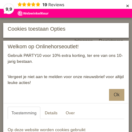
×
19
Reviews
9,9
Cookies toestaan Opties
Inloggen
Registreren
Welkom op Onlinehorseoutlet!
Gebruik PARTY10 voor 10% extra korting, ter ere van ons 10-
jarig bestaan.
Vergeet je niet aan te melden voor onze nieuwsbrief voor altijd
leuke acties!
Home
›
Diensten/ Verhuur
›
Diensten
Ok
Toestemming
Details
Over
Op deze website worden cookies gebruikt