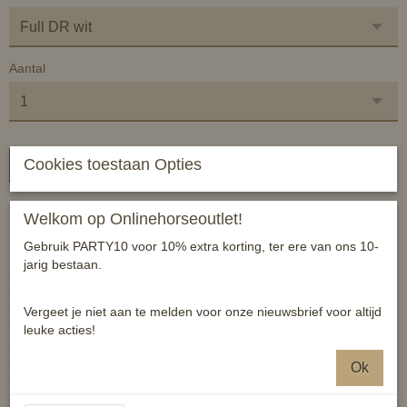
Aantal
Cookies toestaan Opties
In winkelwagen
Luxe zadeldek met fraaie afwerking.
Welkom op Onlinehorseoutlet!
Maat pony en full
Gebruik PARTY10 voor 10% extra korting, ter ere van ons 10-
jarig bestaan.
- vocht wordt snel opgenomen
- lussen met klittenbandsluiting
- lussen voor de singelstoten
Vergeet je niet aan te melden voor onze nieuwsbrief voor altijd
- gevoerd met schuim en gewatteerd
leuke acties!
- anatomische vorm
- koordbies
Ok
- glad, gemakkelijk te onderhouden materiaal
- onderhoudsvriendelijk