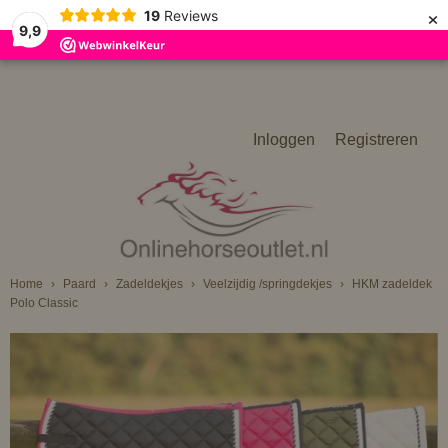
×
19
Reviews
9,9
Inloggen
Registreren
Home
›
Paard
›
Zadeldekjes
›
Veelzijdig /springdekjes
›
HKM zadeldek
Polo Classic