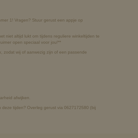
nummer 1! Vragen? Stuur gerust een appje op
t niet altijd lukt om tijdens reguliere winkeltijden te
uimer open speciaal voor jou!**
, zodat wij of aanwezig zijn of een passende
rheid afwijken.
deze tijden? Overleg gerust via 0627172580 (bij