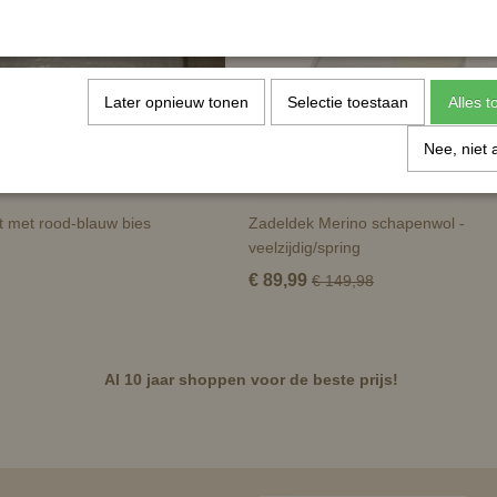
Later opnieuw tonen
Selectie toestaan
Alles 
Nee, niet 
t met rood-blauw bies
Zadeldek Merino schapenwol -
veelzijdig/spring
€ 89,99
€ 149,98
Al 10 jaar shoppen voor de beste prijs!