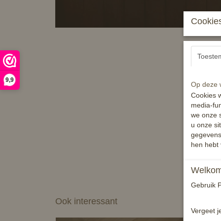
Cookies
Toeste
9,9
Op deze w
Cookies w
media-fun
we onze s
u onze si
gegevens 
hen hebt 
Welkom 
Gebruik P
Ook interessant
Vergeet j