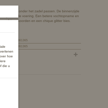
itty perfect onder het zadel passen. De binnenzijde
chtregulerende voering. Een betere vochtopname en
 met 2 luxe koorden en een chique glitter bies.
8720574861365
iale
8720574861365
 verlenen
 over hoe
dere
f die u