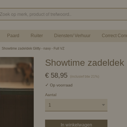
Paard
Ruiter
Diensten/ Verhuur
Correct Con
›
Showtime zadeldek Glitty - navy - Full VZ
Showtime zadeldek Gl
€ 58,95
(inclusief btw 21%)
✓
Op voorraad
Aantal
In winkelwagen