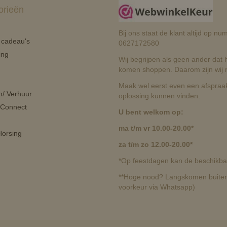
orieën
Bij ons staat de klant altijd op 
n cadeau's
0627172580
ing
Wij begrijpen als geen ander dat he
komen shoppen. Daarom zijn wij r
Maak wel eerst even een afspraak
n/ Verhuur
oplossing kunnen vinden.
 Connect
U bent welkom op:
ma t/m vr 10.00-20.00*
orsing
za t/m zo 12.00-20.00*
*Op feestdagen kan de beschikbaa
**Hoge nood? Langskomen buiten 
voorkeur via Whatsapp)