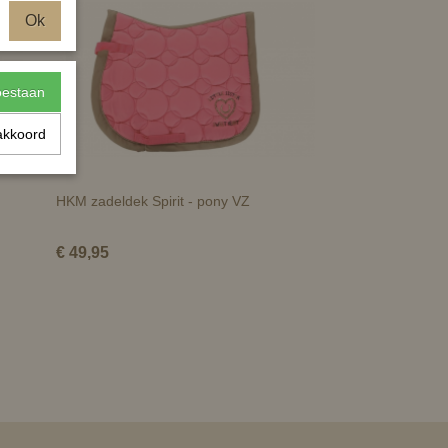
Ok
toestaan
akkoord
HKM zadeldek Spirit - pony VZ
€ 49,95