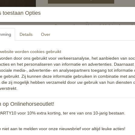
 toestaan Opties
Door de anatomische vorm zal het zadeldek Gl
van het zadeldek is gevoerd met speciale vo
sneller weer droog. Het zadeldek is afgewerkt
mming
Details
Over
Specificaties
Productcode
ebsite worden cookies gebruikt
orden door ons gebruikt voor verkeersanalyse, het aanbieden van soc
EAN code
cties en het personaliseren van informatie en advertenties. Daarnaast
Reacties
ociale media-, advertentie- en analysepartners toegang tot informatie
te gebruikt. Zij kunnen deze informatie gebruiken in combinatie met an
die zij mogelijk hebben verzameld door uw gebruik van hun diensten o
verstrekt.
op Onlinehorseoutlet!
ARTY10 voor 10% extra korting, ter ere van ons 10-jarig bestaan.
e niet aan te melden voor onze nieuwsbrief voor altijd leuke acties!