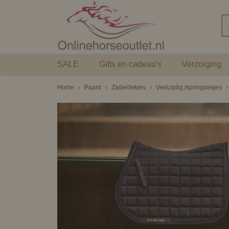
SALE
Gifts en cadeau's
Verzorging
Home
›
Paard
›
Zadeldekjes
›
Veelzijdig /springdekjes