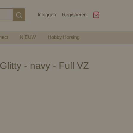
Inloggen
Registreren
nect
NIEUW
Hobby Horsing
itty - navy - Full VZ