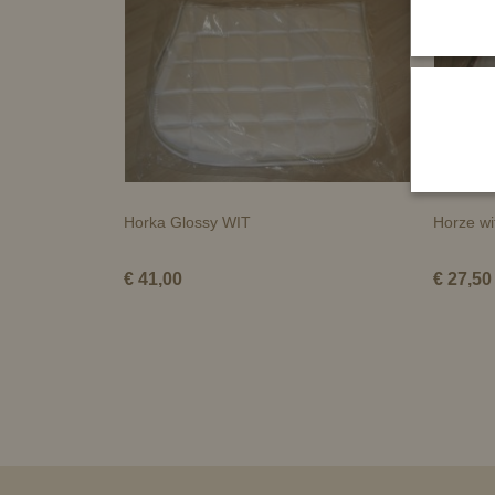
Horka Glossy WIT
Horze wi
€ 41,00
€ 27,50