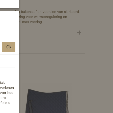
 sparkling buitenstof en voorzien van sierkoord.
cool max voering voor warmteregulering en
ierkoord-cool max voering
Ok
iale
 verlenen
 over hoe
dere
f die u