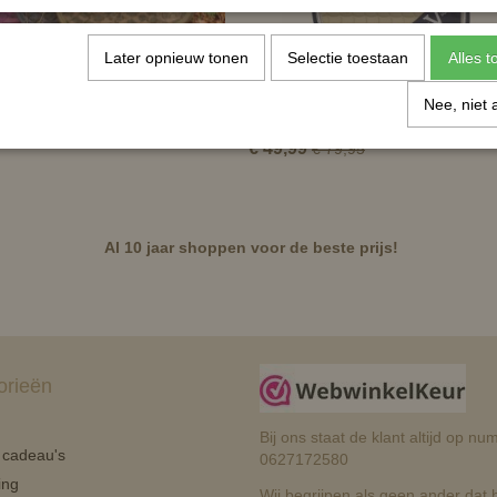
Later opnieuw tonen
Selectie toestaan
Alles 
Nee, niet 
 Paris Flower
B//Vertigo Lexington zadeldek
€ 49,99
€ 79,95
Al 10 jaar shoppen voor de beste prijs!
orieën
Bij ons staat de klant altijd op 
n cadeau's
0627172580
ing
Wij begrijpen als geen ander dat he