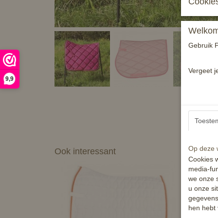
Cookies
Welkom 
Gebruik P
Vergeet j
9,9
Toeste
Op deze w
Ook interessant
Cookies w
media-fun
we onze s
u onze si
gegevens 
hen hebt 