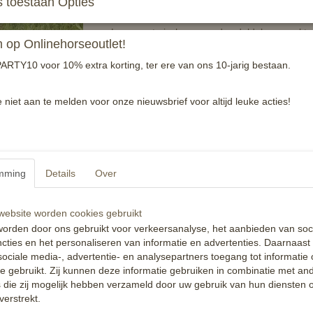
 toestaan Opties
Luxe anatmisch gevormd zadeldek gemaakt van
op Onlinehorseoutlet!
Binnezijde van het zadeldek is voorzien van 
vochtopname. -anatomische vorm-sparkling-s
ARTY10 voor 10% extra korting, ter ere van ons 10-jarig bestaan.
Reacties
e niet aan te melden voor onze nieuwsbrief voor altijd leuke acties!
mming
Details
Over
ebsite worden cookies gebruikt
orden door ons gebruikt voor verkeersanalyse, het aanbieden van soc
cties en het personaliseren van informatie en advertenties. Daarnaast
ociale media-, advertentie- en analysepartners toegang tot informatie
te gebruikt. Zij kunnen deze informatie gebruiken in combinatie met an
die zij mogelijk hebben verzameld door uw gebruik van hun diensten o
verstrekt.