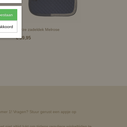
toestaan
akkoord
Horze zadeldek Melrose
€ 39,95
nummer 1! Vragen? Stuur gerust een appje op
t niet altijd lukt om tijdens reguliere winkeltijden te