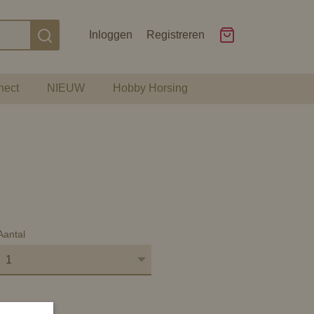
Inloggen
Registreren
nect
NIEUW
Hobby Horsing
Aantal