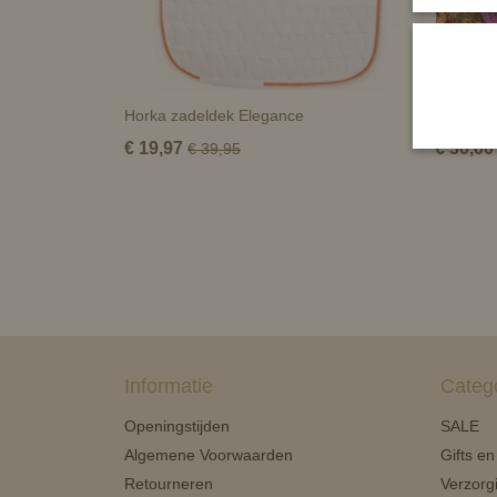
Horka zadeldek Elegance
Zadeldek
€ 19,97
€ 30,00
€ 39,95
Informatie
Categ
Openingstijden
SALE
Algemene Voorwaarden
Gifts e
Retourneren
Verzorg