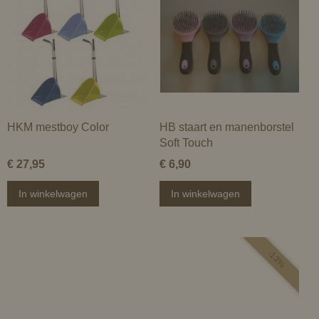
HKM mestboy Color
HB staart en manenborstel
Soft Touch
€ 27,95
€ 6,90
In winkelwagen
In winkelwagen
-13%