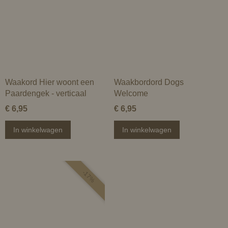
Waakord Hier woont een
Waakbordord Dogs
Paardengek - verticaal
Welcome
€ 6,95
€ 6,95
In winkelwagen
In winkelwagen
-17%