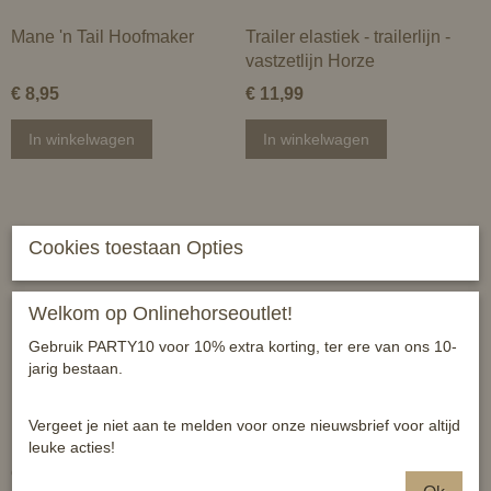
Mane 'n Tail Hoofmaker
Trailer elastiek - trailerlijn -
vastzetlijn Horze
€ 8,95
€ 11,99
In winkelwagen
In winkelwagen
Cookies toestaan Opties
Welkom op Onlinehorseoutlet!
Gebruik PARTY10 voor 10% extra korting, ter ere van ons 10-
jarig bestaan.
Vergeet je niet aan te melden voor onze nieuwsbrief voor altijd
leuke acties!
Mane 'n Tail Mineral Ice -
Mane 'n Tail - Spray 'n
coolinggel - pain relieve
White 2 in 1 -