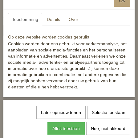
Ok
spuitshampoo met
conditioner
€ 69,99
€ 4,99
Toestemming
Details
Over
In winkelwagen
In winkelwagen
Op deze website worden cookies gebruikt
Cookies worden door ons gebruikt voor verkeersanalyse, het
aanbieden van sociale media-functies en het personaliseren
van informatie en advertenties. Daarnaast verlenen we onze
-32%
sociale media-, advertentie- en analysepartners toegang tot
informatie over hoe u onze site gebruikt. Zij kunnen deze
informatie gebruiken in combinatie met andere gegevens die
zij mogelijk hebben verzameld door uw gebruik van hun
diensten of die u hen hebt verstrekt.
Later opnieuw tonen
Selectie toestaan
Draagbare elektronische
HB Jeans poetstas
weegschaal - tot 45kg -
Alles toestaan
Nee, niet akkoord
zwart