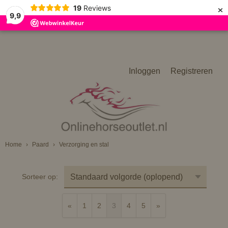
×
19
Reviews
9,9
Inloggen
Registreren
Home
›
Paard
›
Verzorging en stal
Sorteer op:
«
1
2
3
4
5
»