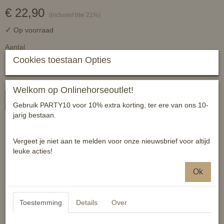
€ 22,90
(inclusief btw 21%)
✓
Op voorraad
Aantal
Cookies toestaan Opties
Welkom op Onlinehorseoutlet!
In winkelwagen
Gebruik PARTY10 voor 10% extra korting, ter ere van ons 10-
jarig bestaan.
Luxe set met Fries design
-hoeven krabber Fries design
Vergeet je niet aan te melden voor onze nieuwsbrief voor altijd
-hoofd borstel Fries design
leuke acties!
-body brush zacht Fries design
-dandy brush zacht Fries design
Ok
Reacties
Toestemming
Details
Over