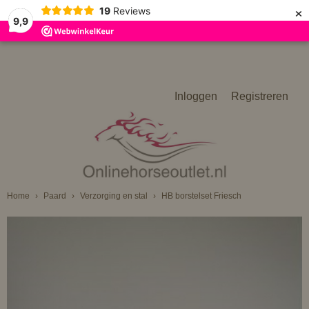
×
19
Reviews
9,9
Inloggen
Registreren
Home
›
Paard
›
Verzorging en stal
›
HB borstelset Friesch