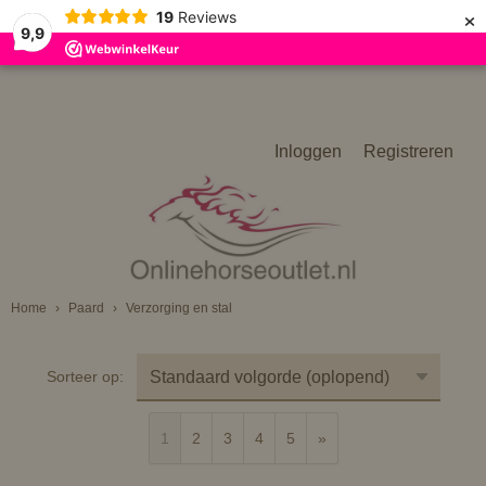
×
19
Reviews
9,9
Inloggen
Registreren
Home
›
Paard
›
Verzorging en stal
Sorteer op:
1
2
3
4
5
»