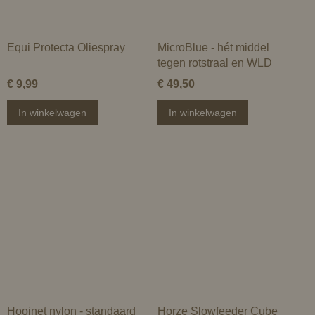
Equi Protecta Oliespray
MicroBlue - hét middel
tegen rotstraal en WLD
€ 9,99
€ 49,50
In winkelwagen
In winkelwagen
Hooinet nylon - standaard
Horze Slowfeeder Cube