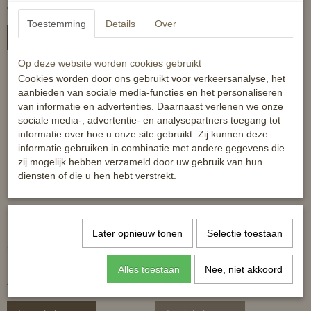
€ 39,95
€ 12,95
Toestemming
Details
Over
In winkelwagen
In winkelwagen
Op deze website worden cookies gebruikt
Cookies worden door ons gebruikt voor verkeersanalyse, het
aanbieden van sociale media-functies en het personaliseren
van informatie en advertenties. Daarnaast verlenen we onze
sociale media-, advertentie- en analysepartners toegang tot
informatie over hoe u onze site gebruikt. Zij kunnen deze
informatie gebruiken in combinatie met andere gegevens die
zij mogelijk hebben verzameld door uw gebruik van hun
diensten of die u hen hebt verstrekt.
HB Little Size hooinet -
NAF Brither than White -
Later opnieuw tonen
Selectie toestaan
slowfeeder
snel je paard stralend
schoon!
Alles toestaan
Nee, niet akkoord
€ 7,95
€ 18,95