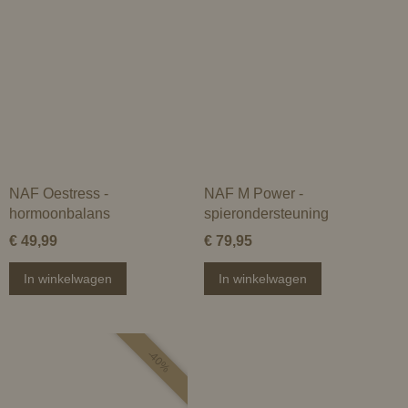
NAF Oestress -
NAF M Power -
hormoonbalans
spierondersteuning
€ 49,99
€ 79,95
In winkelwagen
In winkelwagen
-40%