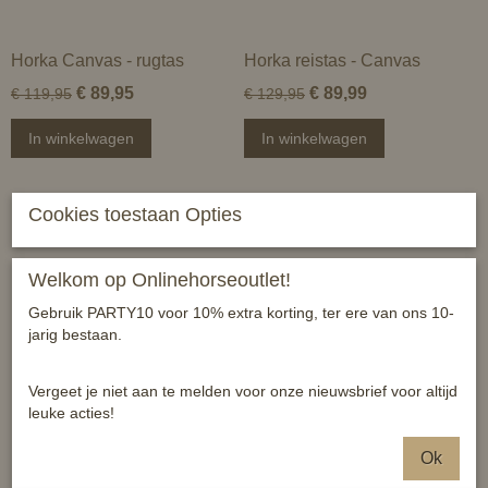
Horka Canvas - rugtas
Horka reistas - Canvas
€ 89,95
€ 89,99
€ 119,95
€ 129,95
In winkelwagen
In winkelwagen
Cookies toestaan Opties
Welkom op Onlinehorseoutlet!
Gebruik PARTY10 voor 10% extra korting, ter ere van ons 10-
jarig bestaan.
Vergeet je niet aan te melden voor onze nieuwsbrief voor altijd
leuke acties!
HKM Laarzentas met
HKM Thermo - Grip
Ok
helmnet
rijhandschoen