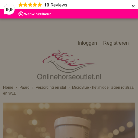
×
19
Reviews
9,9
Inloggen
Registreren
Home
›
Paard
›
Verzorging en stal
›
MicroBlue - hét middel tegen rotstraal
en WLD