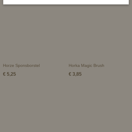
Horze Sponsborstel
Horka Magic Brush
€ 5,25
€ 3,85