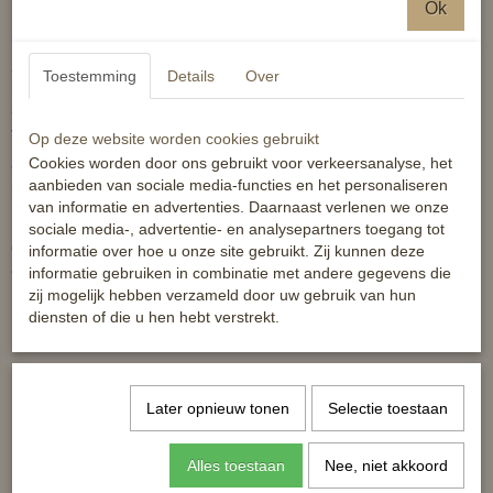
Ok
Deze pasta zit in een handige pot met schroefdeksel.
250ml € 39,50 (voor AB pony, of paard met 1 aangedane
Toestemming
Details
Over
hoef)
375ml € 49,50 (voor behandeling aan meerdere hoeven/
voordelig preventief gebruik)
Op deze website worden cookies gebruikt
Cookies worden door ons gebruikt voor verkeersanalyse, het
Geadviseerd wordt bij lage temperaturen de pot op
aanbieden van sociale media-functies en het personaliseren
kamertemperatuur te bewaren vanwege de betere smeerbaarheid.
van informatie en advertenties. Daarnaast verlenen we onze
Micro Blue kan tevens veilig ter preventie gebruikt worden bij
sociale media-, advertentie- en analysepartners toegang tot
gevoeligheid voor deze hoefproblemen. Advies is om 1x per week
informatie over hoe u onze site gebruikt. Zij kunnen deze
aan te brengen op de straal en straalgroeven.
informatie gebruiken in combinatie met andere gegevens die
zij mogelijk hebben verzameld door uw gebruik van hun
Reacties
diensten of die u hen hebt verstrekt.
Later opnieuw tonen
Selectie toestaan
Alles toestaan
Nee, niet akkoord
Ook interessant