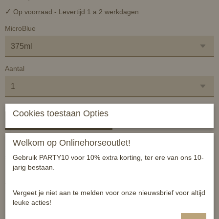
✓
Op voorraad
- Levertijd 1 a 2 werkdagen
MicroBlue
Aantal
Cookies toestaan Opties
In winkelwagen
Welkom op Onlinehorseoutlet!
Micro Blue is hét product om van rotstraal af te komen. Het werkt
snel, effectief en is eenvoudig in gebruik.
Gebruik PARTY10 voor 10% extra korting, ter ere van ons 10-
jarig bestaan.
Micro Blue is een product dat rotstraal tot in de kern aanpakt, zelfs
als het al zover gevorderd is dat het tegen straalkanker aanzit.
Daarnaast heeft het zich ook bewezen tegen White Line Disease.
Vergeet je niet aan te melden voor onze nieuwsbrief voor altijd
leuke acties!
Bestanddelen: Hydrocyaniet, Heptahydraat en Methyl-p-
hydroxbenzoaat (E218)