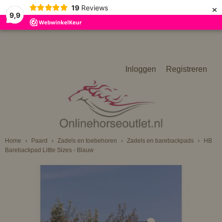
×
19
Reviews
9,9
Inloggen
Registreren
Home
›
Paard
›
Zadels en toebehoren
›
Zadels en barebackpads
›
HB
Barebackpad Little Sizes - Blauw