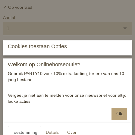
✓
Op voorraad
Aantal
Cookies toestaan Opties
In winkelwagen
Welkom op Onlinehorseoutlet!
Bareback pad zadeltje gevoerd teddy mink.
Bovenzijde is een ruwe geweven stof
Gebruik PARTY10 voor 10% extra korting, ter ere van ons 10-
jarig bestaan.
Geleverd met singel, beugelriemen en beugeltjes.
One Size (geschikt voor shetlander, A B pony)
Vergeet je niet aan te melden voor onze nieuwsbrief voor altijd
leuke acties!
Specificaties
Ok
Productcode
8718503479217
EAN code
8718503479217
Toestemming
Details
Over