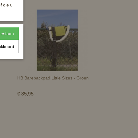
f die u
toestaan
akkoord
HB Barebackpad Little Sizes - Groen
€ 85,95