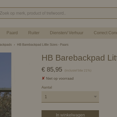
Paard
Ruiter
Diensten/ Verhuur
Correct Con
backpads
›
HB Barebackpad Little Sizes - Paars
HB Barebackpad Litt
€ 85,95
(inclusief btw 21%)
✘
Niet op voorraad
Aantal
In winkelwagen