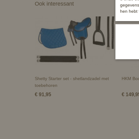
Ook interessant
gegevens 
hen hebt 
Shetty Starter set - shetlandzadel met
HKM Boom
toebehoren
€ 91,95
€ 149,9