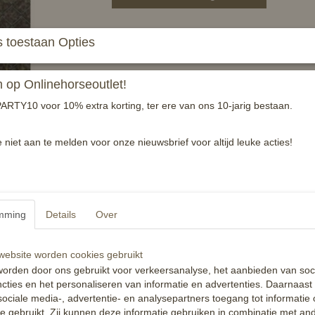
Bareback pad zadeltje gevoerd teddy mink.
 toestaan Opties
Bovenzijde is een ruwe geweven stof
op Onlinehorseoutlet!
Geleverd met singel, beugelriemen en beugelt
One Size (geschikt voor shetlander, AB pony
ARTY10 voor 10% extra korting, ter ere van ons 10-jarig bestaan.
Specificaties
e niet aan te melden voor onze nieuwsbrief voor altijd leuke acties!
Productcode
EAN code
Reacties
mming
Details
Over
ebsite worden cookies gebruikt
orden door ons gebruikt voor verkeersanalyse, het aanbieden van soc
cties en het personaliseren van informatie en advertenties. Daarnaast
ociale media-, advertentie- en analysepartners toegang tot informatie
te gebruikt. Zij kunnen deze informatie gebruiken in combinatie met an