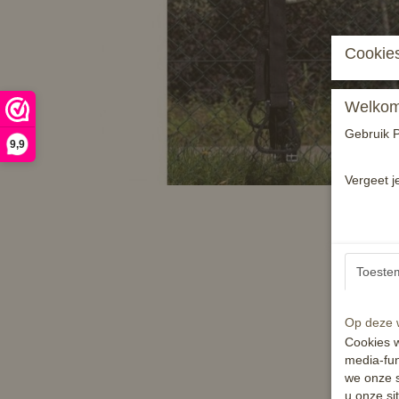
Cookies
Welkom 
Gebruik P
9,9
Vergeet j
Toeste
Op deze w
Cookies w
media-fun
we onze s
u onze si