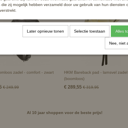
die zij mogelijk hebben verzameld door uw gebruik van hun diensten o
verstrekt.
Later opnieuw tonen
Selectie toestaan
Alles 
Nee, niet 
loos zadel - comfort - zwart
HKM Bareback pad - lamsvel zadel
(boomloos)
5
€ 289,55
€ 249,99
€ 319,95
Al 10 jaar shoppen voor de beste prijs!