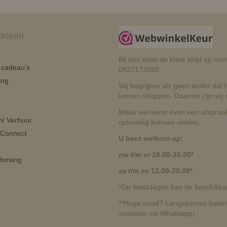
orieën
Bij ons staat de klant altijd op 
n cadeau's
0627172580
ing
Wij begrijpen als geen ander dat he
komen shoppen. Daarom zijn wij r
Maak wel eerst even een afspraak
n/ Verhuur
oplossing kunnen vinden.
 Connect
U bent welkom op:
ma t/m vr 10.00-20.00*
orsing
za t/m zo 12.00-20.00*
*Op feestdagen kan de beschikbaa
**Hoge nood? Langskomen buiten 
voorkeur via Whatsapp)