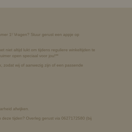
nummer 1! Vragen? Stuur gerust een appje op
t niet altijd lukt om tijdens reguliere winkeltijden te
uimer open speciaal voor jou!**
, zodat wij of aanwezig zijn of een passende
rheid afwijken.
deze tijden? Overleg gerust via 0627172580 (bij