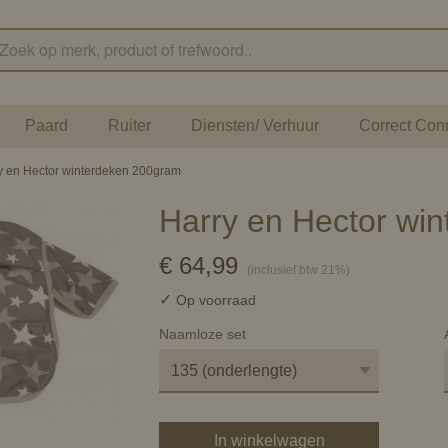
Paard
Ruiter
Diensten/ Verhuur
Correct Con
y en Hector winterdeken 200gram
Harry en Hector wi
€ 64,99
(inclusief btw 21%)
✓
Op voorraad
Naamloze set
In winkelwagen