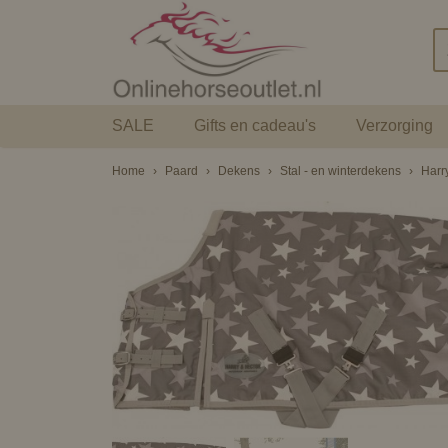
SALE
Gifts en cadeau's
Verzorging
Home
›
Paard
›
Dekens
›
Stal - en winterdekens
›
Harr