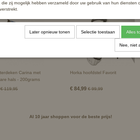
die zij mogelijk hebben verzameld door uw gebruik van hun diensten o
verstrekt.
Later opnieuw tonen
Selectie toestaan
Alles 
Nee, niet 
terdeken Carina met
Horka hoofdstel Favorit
are hals - 200grams
€ 84,99
€ 119,95
€ 99,99
Al 10 jaar shoppen voor de beste prijs!