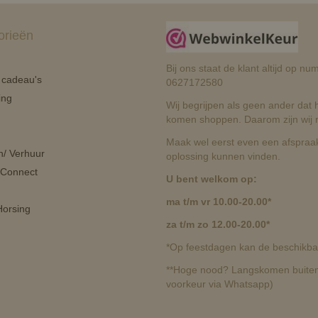
orieën
Bij ons staat de klant altijd op 
n cadeau's
0627172580
ing
Wij begrijpen als geen ander dat he
komen shoppen. Daarom zijn wij r
Maak wel eerst even een afspraak
n/ Verhuur
oplossing kunnen vinden.
 Connect
U bent welkom op:
ma t/m vr 10.00-20.00*
orsing
za t/m zo 12.00-20.00*
*Op feestdagen kan de beschikbaa
**Hoge nood? Langskomen buiten 
voorkeur via Whatsapp)