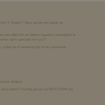
nummer 1! Vragen? Stuur gerust een appje op
t niet altijd lukt om tijdens reguliere winkeltijden te
uimer open speciaal voor jou!**
, zodat wij of aanwezig zijn of een passende
rheid afwijken.
deze tijden? Overleg gerust via 0627172580 (bij