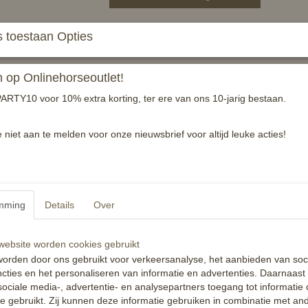
Sterke regendeken voor de kleintjes onder on
 toestaan Opties
De HB Silver Star outdoordeken is een ontzet
200 gram gevoerd is. Deze deken heeft een dub
op Onlinehorseoutlet!
wat elasticiteit, bilkoorden en staartflap.
ARTY10 voor 10% extra korting, ter ere van ons 10-jarig bestaan.
Waterdicht
145 onderlengte (= 95cm ruglengte)
e niet aan te melden voor onze nieuwsbrief voor altijd leuke acties!
135 onderlengte (= 85cm ruglengte)
Reacties
mming
Details
Over
ebsite worden cookies gebruikt
orden door ons gebruikt voor verkeersanalyse, het aanbieden van soc
cties en het personaliseren van informatie en advertenties. Daarnaast
ociale media-, advertentie- en analysepartners toegang tot informatie
te gebruikt. Zij kunnen deze informatie gebruiken in combinatie met an