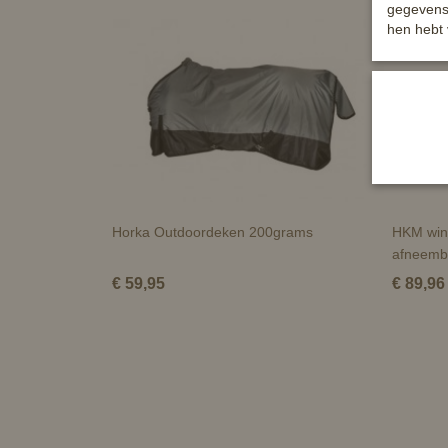
gegevens 
hen hebt 
Horka Outdoordeken 200grams
HKM win
afneemb
€ 59,95
€ 89,96