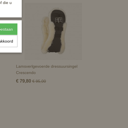
f die u
toestaan
akkoord
Lamsverlgevoerde dressuursingel
Crescendo
€ 79,80
€ 95,00