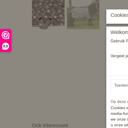
Cookies
Welkom 
Gebruik P
9,9
Vergeet j
Toeste
Op deze w
Cookies w
media-fun
we onze s
Ook interessant
u onze si