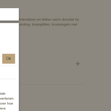
s.
tend leuke winterdeken en lekker warm doordat hij
bele voorsluiting, loopsplitten, kruissingels met
Ok
iale
 verlenen
 over hoe
dere