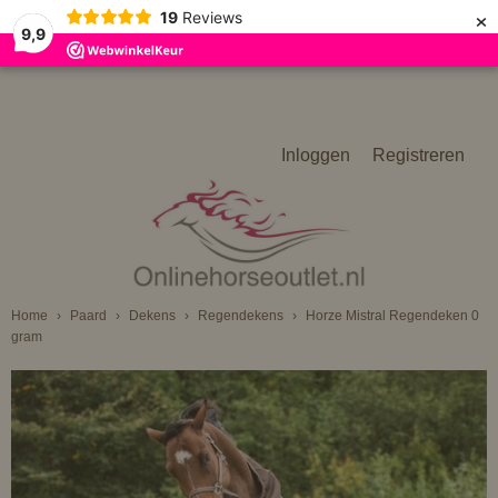
×
19
Reviews
9,9
Inloggen
Registreren
Home
›
Paard
›
Dekens
›
Regendekens
›
Horze Mistral Regendeken 0
gram