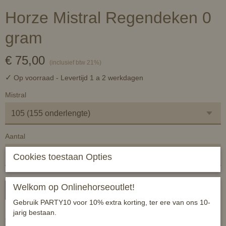
Horze Mistral Regendeken 0
gram
€ 75,00
(inclusief btw 21%)
✓
Op voorraad
- Levertijd 1 a 2 werkdagen
Mistral
Aantal
Cookies toestaan Opties
Welkom op Onlinehorseoutlet!
In winkelwagen
Gebruik PARTY10 voor 10% extra korting, ter ere van ons 10-
jarig bestaan.
Zeer fijne regendeken met uitstekende pasvorm.