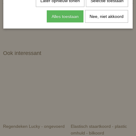
Later opnieuw tonen
Selectie toestaan
Reacties
Alles toestaan
Nee, niet akkoord
Ook interessant
Regendeken Lucky - ongevoerd
Elastisch staartkoord - plastic
omhuld - bilkoord