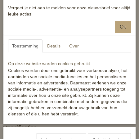
-0 grams voering
Vergeet je niet aan te melden voor onze nieuwsbrief voor altijd
leuke acties!
- minihals ter voorkoming van inregenen
- kruissingels en bilkoorden
Ok
- staartflap en loopsplit
- hoog uitgesneden hals om schuren en druk op schoft en
Toestemming
Details
Over
manenkam te voorkomen
Kleur bruin.
Op deze website worden cookies gebruikt
Beschikbare maten, bovenmaat: 85 tm 165*. Levertijd voor niet
Cookies worden door ons gebruikt voor verkeersanalyse, het
weergegeven maten in keuzetabel 1-2 weken (bestellen via
aanbieden van sociale media-functies en het personaliseren
contactformulier, of afwijkende maat vermelden in opmerking)
van informatie en advertenties. Daarnaast verlenen we onze
sociale media-, advertentie- en analysepartners toegang tot
*Dit komt neer op ondermaat 115 tm 215
informatie over hoe u onze site gebruikt. Zij kunnen deze
informatie gebruiken in combinatie met andere gegevens die
zij mogelijk hebben verzameld door uw gebruik van hun
Winkelprijs E79,95
diensten of die u hen hebt verstrekt.
Specificaties
Productcode
189-5