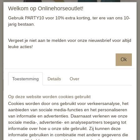
Welkom op Onlinehorseoutlet!
Gebruik PARTY10 voor 10% extra korting, ter ere van ons 10-
jarig bestaan.
Vergeet je niet aan te melden voor onze nieuwsbrief voor altijd
leuke acties!
Horka Originals
Horze rijbroek Desiree
Ok
Joggingbroek
€ 35,00
€ 99,99
€ 69,95
Toestemming
Details
Over
In winkelwagen
In winkelwagen
Op deze website worden cookies gebruikt
Cookies worden door ons gebruikt voor verkeersanalyse, het
aanbieden van sociale media-functies en het personaliseren
-55%
-43%
van informatie en advertenties. Daarnaast verlenen we onze
sociale media-, advertentie- en analysepartners toegang tot
informatie over hoe u onze site gebruikt. Zij kunnen deze
informatie gebruiken in combinatie met andere gegevens die