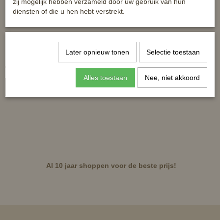
zij mogelijk hebben verzameld door uw gebruik van hun
diensten of die u hen hebt verstrekt.
Horka Helena
Horka rijbroek Arona
Later opnieuw tonen
Selectie toestaan
€ 45,00
€ 39,95
€ 99,95
€ 69,95
Alles toestaan
Nee, niet akkoord
In winkelwagen
In winkelwagen
Al 10 jaar shoppen voor de beste prijs!