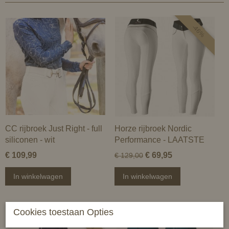
-46%
CC rijbroek Just Right - full
Horze rijbroek Nordic
siliconen - wit
Performance - LAATSTE
€ 109,99
€ 69,95
€ 129,00
In winkelwagen
In winkelwagen
Cookies toestaan Opties
-50%