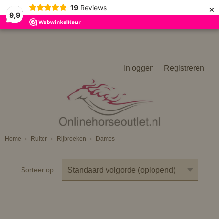
×
19
Reviews
9,9
Inloggen
Registreren
Home
›
Ruiter
›
Rijbroeken
›
Dames
Sorteer op: