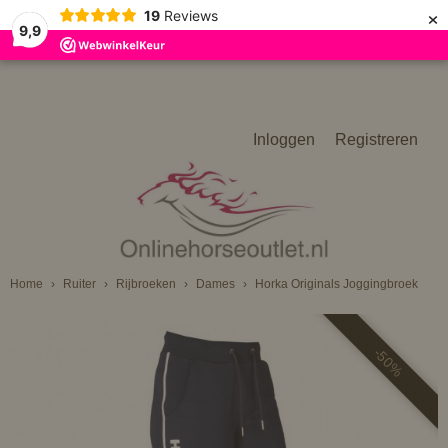
×
19
Reviews
9,9
Inloggen
Registreren
Home
›
Ruiter
›
Rijbroeken
›
Dames
›
Horka Originals Joggingbroek
-50%