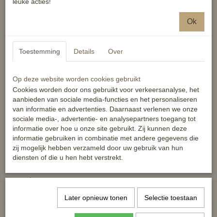
leuke acties!
verschillende gelegenheden. Of jij deze kleding nu wil gebruiken
voor het rijden, als bescherming voor witte wedstrijdkleding, voor
outdoor activiteiten of om te relaxen; er is een product uit de
Ok
HORKA Originals collectie dat bij jou past!
De HORKA Jogger is een joggingsbroek voor vrouwen met een
Toestemming
Details
Over
elastische tailleband, welke zorgt voor een comfy fit. Daarnaast
heeft deze jogger een geribbelde tailleband en manchetten. De
Op deze website worden cookies gebruikt
broek is van binnen geborsteld waardoor deze extra zacht is.
Cookies worden door ons gebruikt voor verkeersanalyse, het
Productspecificaties:
aanbieden van sociale media-functies en het personaliseren
- Comfortabele en zachte joggingsbroek voor vrouwen
van informatie en advertenties. Daarnaast verlenen we onze
- Geribbelde tailleband en manchetten
sociale media-, advertentie- en analysepartners toegang tot
- Koord in tailleband
informatie over hoe u onze site gebruikt. Zij kunnen deze
- Hoge kwaliteit rubber tekstprint
informatie gebruiken in combinatie met andere gegevens die
zij mogelijk hebben verzameld door uw gebruik van hun
Materiaal:
70% katoen, 30% polyester, 300 gsm, geborsteld aan
diensten of die u hen hebt verstrekt.
de binnenkant
Reacties
Later opnieuw tonen
Selectie toestaan