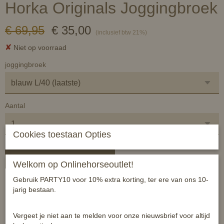
Horka Originals Joggingbroek
€ 69,95
€ 35,00
(inclusief btw 21%)
✘
Niet op voorraad
joggingbroek
Aantal
Cookies toestaan Opties
In winkelwagen
Welkom op Onlinehorseoutlet!
Gebruik PARTY10 voor 10% extra korting, ter ere van ons 10-
HORKA is jarig!
jarig bestaan.
Om HORKA's 65 jarig bestaan te vieren is de speciale, exclusieve
'HORKA Originals' collectie uitgebracht. Deze collectie bestaat uit
Vergeet je niet aan te melden voor onze nieuwsbrief voor altijd
comfortabele kleding dat gedragen kan worden op/voor