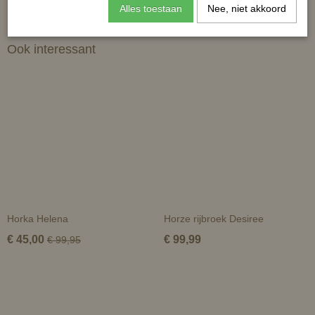
Alles toestaan
Nee, niet akkoord
Ook interessant
Horka Helena
Horze rijbroek Desiree
€ 45,00
€ 99,99
€ 99,95