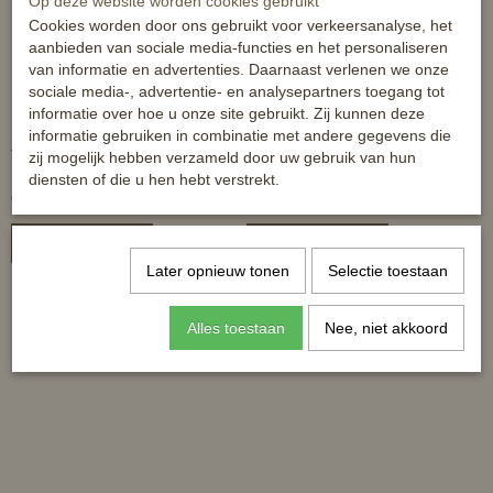
Op deze website worden cookies gebruikt
Cookies worden door ons gebruikt voor verkeersanalyse, het
aanbieden van sociale media-functies en het personaliseren
van informatie en advertenties. Daarnaast verlenen we onze
sociale media-, advertentie- en analysepartners toegang tot
informatie over hoe u onze site gebruikt. Zij kunnen deze
Lucky Charms by Horka -
Horka halsketting
informatie gebruiken in combinatie met andere gegevens die
jouw gelukshangertje!
Paardenhoofd -
zij mogelijk hebben verzameld door uw gebruik van hun
zilver/goudkleurig
diensten of die u hen hebt verstrekt.
€ 12,99
€ 12,95
In winkelwagen
In winkelwagen
Later opnieuw tonen
Selectie toestaan
Alles toestaan
Nee, niet akkoord