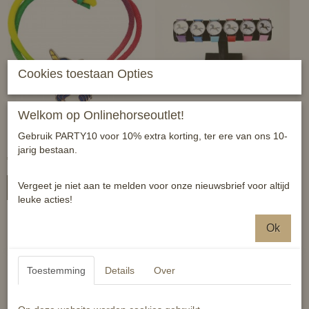
Cookies toestaan Opties
Welkom op Onlinehorseoutlet!
HB Stemmingsarmband -
HB horloge - Unicorn
Gebruik PARTY10 voor 10% extra korting, ter ere van ons 10-
Unicorn -
jarig bestaan.
€ 4,95
€ 11,95
Vergeet je niet aan te melden voor onze nieuwsbrief voor altijd
In winkelwagen
In winkelwagen
leuke acties!
Ok
Toestemming
Details
Over