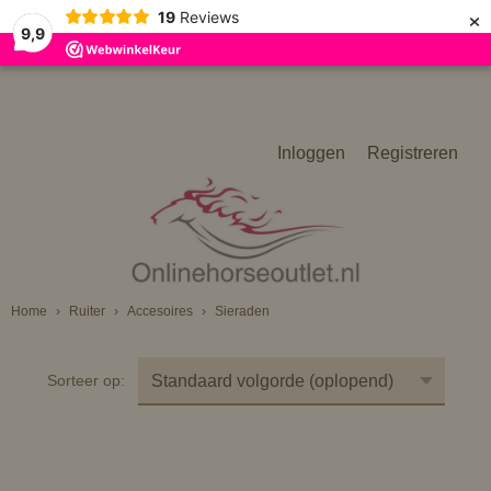
×
19
Reviews
9,9
Inloggen
Registreren
Home
›
Ruiter
›
Accesoires
›
Sieraden
Sorteer op: