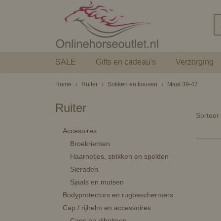
SALE
Gifts en cadeau's
Verzorging
Home
›
Ruiter
›
Sokken en kousen
›
Maat 39-42
Ruiter
Sortee
Accesoires
Broekriemen
Haarnetjes, strikken en spelden
Sieraden
Sjaals en mutsen
Bodyprotectors en rugbeschermers
Cap / rijhelm en accessoires
Caps en rijhelmen