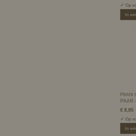
✓
Op vo
In wi
Horze 
PAAR -
€ 8,95
✓
Op vo
In wi