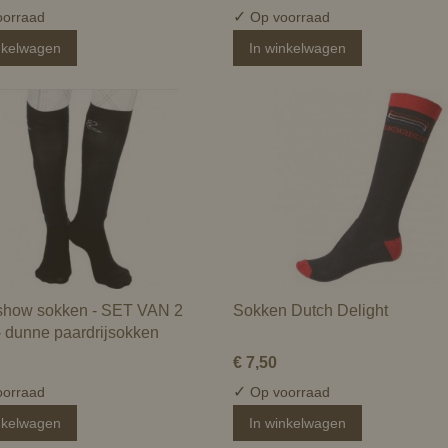
✓
orraad
Op voorraad
nkelwagen
In winkelwagen
show sokken - SET VAN 2
Sokken Dutch Delight
 dunne paardrijsokken
€ 7,50
✓
orraad
Op voorraad
nkelwagen
In winkelwagen