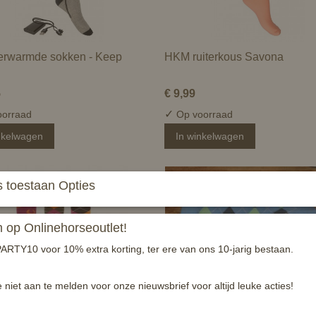
rwarmde sokken - Keep
HKM ruiterkous Savona
5
€ 9,99
✓
orraad
Op voorraad
nkelwagen
In winkelwagen
 toestaan Opties
op Onlinehorseoutlet!
ARTY10 voor 10% extra korting, ter ere van ons 10-jarig bestaan.
e niet aan te melden voor onze nieuwsbrief voor altijd leuke acties!