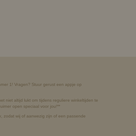
nummer 1! Vragen? Stuur gerust een appje op
t niet altijd lukt om tijdens reguliere winkeltijden te
uimer open speciaal voor jou!**
, zodat wij of aanwezig zijn of een passende