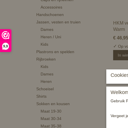
Accessoires
Handschoenen
Jassen, vesten en truien
HKM ve
Warm
Dames
Heren / Uni
€ 46,9
Kids
✓
Op vo
9,9
Plastrons en spelden
In wi
Rijbroeken
Kids
Dames
Cookies
Heren
Schoeisel
Welkom 
Shirts
Gebruik P
Sokken en kousen
Maat 19-30
Vergeet j
Maat 30-34
Maat 35-38