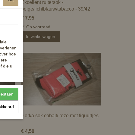
Excellent ruitersok -
beige/lichtblauw/tabacco - 39/42
€ 7,95
✓
Op voorraad
In winkelwagen
iale
 verlenen
 over hoe
-30%
dere
f die u
toestaan
akkoord
- one
Horka sok cobalt/ roze met figuurtjes
€ 4,50