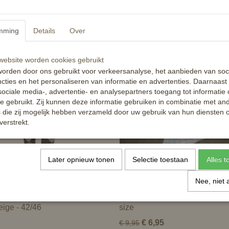
sokken Cardiff - set van 3
Harry's Horse ruitersokken -
Lichtblauw/lime - 39/42
5
€ 7,95
mming
Details
Over
✓
orraad
Op voorraad
ebsite worden cookies gebruikt
nkelwagen
In winkelwagen
orden door ons gebruikt voor verkeersanalyse, het aanbieden van soc
cties en het personaliseren van informatie en advertenties. Daarnaast
ociale media-, advertentie- en analysepartners toegang tot informatie
te gebruikt. Zij kunnen deze informatie gebruiken in combinatie met an
die zij mogelijk hebben verzameld door uw gebruik van hun diensten o
verstrekt.
Later opnieuw tonen
Selectie toestaan
Alles 
Nee, niet 
uitersokken Holly -
Esperado kniekousen - geruit 
eige - 42/46
size
€ 6,95
€ 9,95