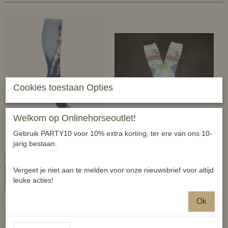
Cookies toestaan Opties
Welkom op Onlinehorseoutlet!
HKM Kids rijsokken
Pesail kindersokken - maat
Gebruik PARTY10 voor 10% extra korting, ter ere van ons 10-
Helsinki
19/22 (1 a 2 jaar)
jarig bestaan.
€ 9,95
€ 7,95
Vergeet je niet aan te melden voor onze nieuwsbrief voor altijd
In winkelwagen
In winkelwagen
leuke acties!
Ok