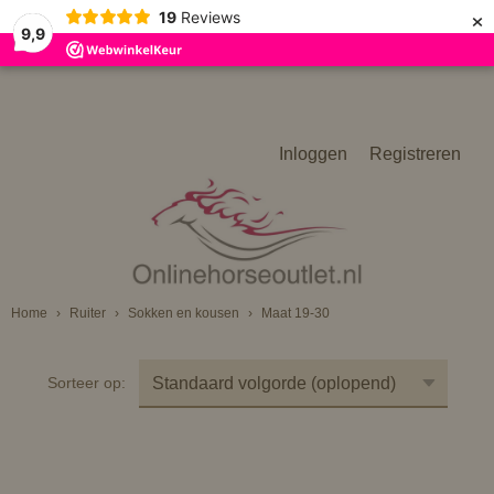
×
19
Reviews
9,9
Inloggen
Registreren
Home
›
Ruiter
›
Sokken en kousen
›
Maat 19-30
Sorteer op: