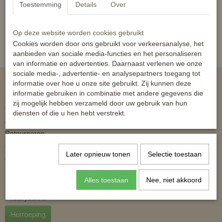
Toestemming
Details
Over
Al 10 jaar shoppen voor de beste prijs!
Op deze website worden cookies gebruikt
Cookies worden door ons gebruikt voor verkeersanalyse, het
aanbieden van sociale media-functies en het personaliseren
van informatie en advertenties. Daarnaast verlenen we onze
sociale media-, advertentie- en analysepartners toegang tot
informatie over hoe u onze site gebruikt. Zij kunnen deze
Informatie
informatie gebruiken in combinatie met andere gegevens die
zij mogelijk hebben verzameld door uw gebruik van hun
Openingstijden
diensten of die u hen hebt verstrekt.
Algemene Voorwaarden
Retourneren
Contact
Later opnieuw tonen
Selectie toestaan
Over ons
Klachten
Alles toestaan
Nee, niet akkoord
Statement Policy
Pricavybeleid
Herroeping