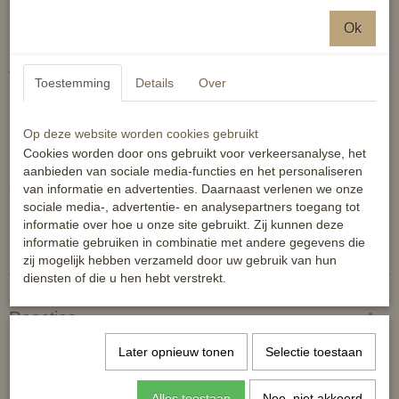
Schokabsorberend
Ok
Technische omschrijving:
Toestemming
Details
Over
Materialen: Gel met PU cover.
Op deze website worden cookies gebruikt
Cookies worden door ons gebruikt voor verkeersanalyse, het
aanbieden van sociale media-functies en het personaliseren
ONE SIZE
van informatie en advertenties. Daarnaast verlenen we onze
sociale media-, advertentie- en analysepartners toegang tot
informatie over hoe u onze site gebruikt. Zij kunnen deze
Specificaties
informatie gebruiken in combinatie met andere gegevens die
zij mogelijk hebben verzameld door uw gebruik van hun
Productcode
6438076353951
diensten of die u hen hebt verstrekt.
EAN code
6438076353951
Reacties
Later opnieuw tonen
Selectie toestaan
Alles toestaan
Nee, niet akkoord