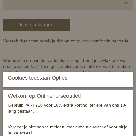
In winkelwagen
Verzacht het zitten terwijl je rijdt en zorgt voor comfort in het zadel.
Wanneer je uren in het zadel doorbrengt, heeft je zitvlak ook wat
nood aan comfort. Deze gel zadelcover is makkelijk vast te maken
met velcro riemen en zorgt voor een schokabsorberend gevoel
Cookies toestaan Opties
tijdens je volgende rit. Spaar je zitvlak met dit must have
zadelaccessoire.
Welkom op Onlinehorseoutlet!
Gebruik PARTY10 voor 10% extra korting, ter ere van ons 10-
Eigenschappen:
jarig bestaan.
Zachte gel zadelcover voor een comfortabele rit
Vergeet je niet aan te melden voor onze nieuwsbrief voor altijd
Velcro sluitingen
leuke acties!