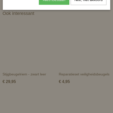
Ook interessant
Stijgbeugelriem - zwart leer
Reparatieset veiligheidsbeugels
€ 29,95
€ 4,95