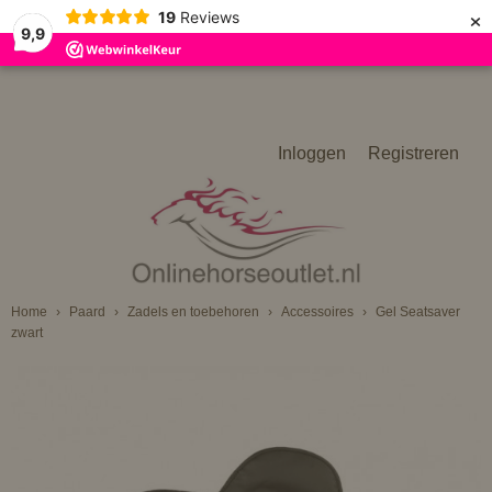
×
19
Reviews
9,9
Inloggen
Registreren
Home
›
Paard
›
Zadels en toebehoren
›
Accessoires
›
Gel Seatsaver
zwart