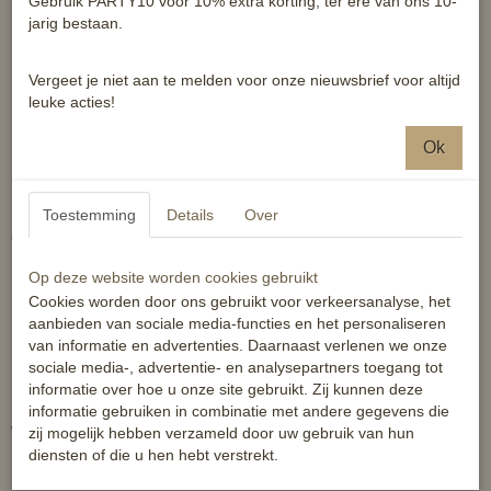
Gebruik PARTY10 voor 10% extra korting, ter ere van ons 10-
jarig bestaan.
Zachte warme vulling voor paardrijden in de winter. Elastische
riemen met klittenbandsluitingen houden pad op zijn plaats.
Vergeet je niet aan te melden voor onze nieuwsbrief voor altijd
Hoge kwaliteit schapenvel gaat het hele seizoen mee.
leuke acties!
Schapenvel is een natuurlijk isolerende stof dat vocht
opneemt, zodat de lichaamstemperatuur stabiel blijft, en
Ok
ademend vermogen en comfort behouden
Toestemming
Details
Over
Technische omschrijving:
Op deze website worden cookies gebruikt
Cookies worden door ons gebruikt voor verkeersanalyse, het
100% lamsvel.
aanbieden van sociale media-functies en het personaliseren
Medium: lengte 58 cm x breedte 43 cm
van informatie en advertenties. Daarnaast verlenen we onze
Large: lengte 63 cm x breedte 45 cm.
sociale media-, advertentie- en analysepartners toegang tot
informatie over hoe u onze site gebruikt. Zij kunnen deze
informatie gebruiken in combinatie met andere gegevens die
Wasvoorschriften:
zij mogelijk hebben verzameld door uw gebruik van hun
diensten of die u hen hebt verstrekt.