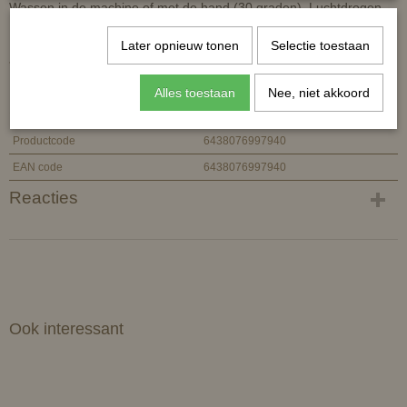
Wassen in de machine of met de hand (30 graden). Luchtdrogen.
Later opnieuw tonen
Selectie toestaan
*exclusief zadel op de afbeelding
Alles toestaan
Nee, niet akkoord
Specificaties
Productcode
6438076997940
EAN code
6438076997940
Reacties
Ook interessant