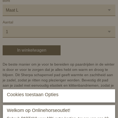
bont
Aantal
In winkelwagen
De beste manier om je voor te bereiden op paardrijden in de winter
is door er voor te zorgen dat je alles hebt om warm en droog te
blijven. Dit Sherpa schapenvel pad geeft warmte en zachtheid aan
je zadel, zodat je ritten nog plezieriger worden. Bevestig dit pad
aan je zadel met eenvoudig elastiek en klittenbandriemen, zodat je
de hele middag comfortabel paardrijdt.
Cookies toestaan Opties
Eigenschappen:
Welkom op Onlinehorseoutlet!