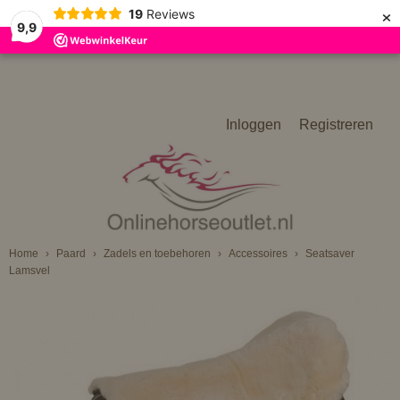
×
19
Reviews
9,9
Inloggen
Registreren
Home
›
Paard
›
Zadels en toebehoren
›
Accessoires
›
Seatsaver
Lamsvel