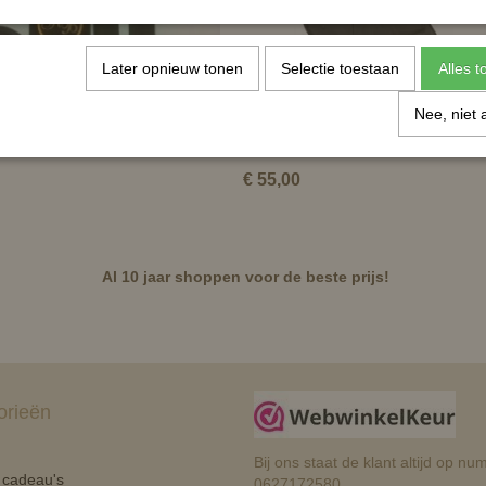
Later opnieuw tonen
Selectie toestaan
Alles 
Nee, niet 
eset veiligheidsbeugels
Gel Seatsaver zwart
€ 55,00
Al 10 jaar shoppen voor de beste prijs!
orieën
Bij ons staat de klant altijd op 
n cadeau's
0627172580