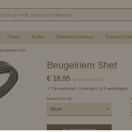
Paard
Ruiter
Diensten/ Verhuur
Correct Con
Beugelriem Shet
Beugelriem Shet
€ 18,95
(inclusief btw 21%)
✓
Op voorraad
- Levertijd 1 a 2 werkdagen
Naamloze set
In winkelwagen