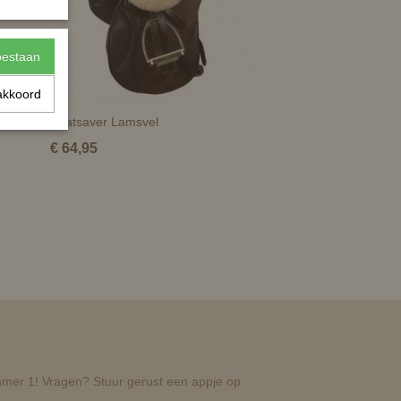
toestaan
akkoord
Seatsaver Lamsvel
€ 64,95
nummer 1! Vragen? Stuur gerust een appje op