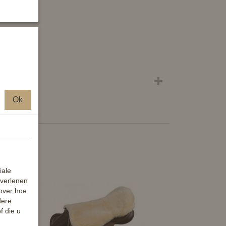
Ok
iale
 verlenen
 over hoe
dere
f die u