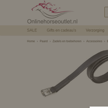
SALE
Gifts en cadeau's
Verzorging
Home
›
Paard
›
Zadels en toebehoren
›
Accessoires
›