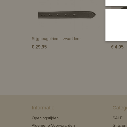
Stijgbeugelriem - zwart leer
Reparati
€ 29,95
€ 4,95
Informatie
Categ
Openingstijden
SALE
Algemene Voorwaarden
Gifts e