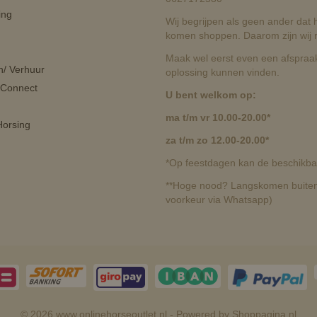
ing
Wij begrijpen als geen ander dat he
komen shoppen. Daarom zijn wij r
Maak wel eerst even een afspraak
n/ Verhuur
oplossing kunnen vinden.
 Connect
U bent welkom op:
ma t/m vr 10.00-20.00*
orsing
za t/m zo 12.00-20.00*
*Op feestdagen kan de beschikbaa
**Hoge nood? Langskomen buiten 
voorkeur via Whatsapp)
© 2026 www.onlinehorseoutlet.nl - Powered by Shoppagina.nl