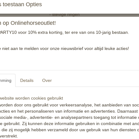
 toestaan Opties
- stevige ringen
- rundleer
op Onlinehorseoutlet!
- per paar
ARTY10 voor 10% extra korting, ter ere van ons 10-jarig bestaan.
Lengte 80 cm
e niet aan te melden voor onze nieuwsbrief voor altijd leuke acties!
Reacties
mming
Details
Over
ebsite worden cookies gebruikt
orden door ons gebruikt voor verkeersanalyse, het aanbieden van soc
cties en het personaliseren van informatie en advertenties. Daarnaast
ociale media-, advertentie- en analysepartners toegang tot informatie
te gebruikt. Zij kunnen deze informatie gebruiken in combinatie met an
die zij mogelijk hebben verzameld door uw gebruik van hun diensten o
verstrekt.