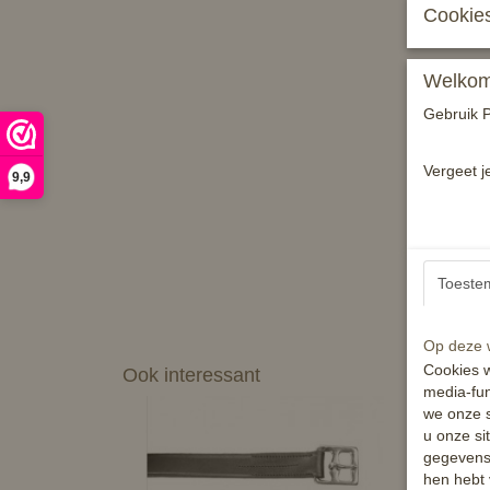
Cookies
Welkom 
Gebruik P
Vergeet j
9,9
Toeste
Op deze w
Cookies w
Ook interessant
media-fun
we onze s
u onze si
gegevens 
hen hebt 