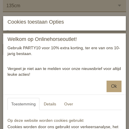
Aantal
Cookies toestaan Opties
Welkom op Onlinehorseoutlet!
Gebruik PARTY10 voor 10% extra korting, ter ere van ons 10-
In winkelwagen
jarig bestaan.
Beugelriem van zwart leer
Vergeet je niet aan te melden voor onze nieuwsbrief voor altijd
leuke acties!
Reacties
Ok
Toestemming
Details
Over
Ook interessant
Op deze website worden cookies gebruikt
Cookies worden door ons gebruikt voor verkeersanalyse, het