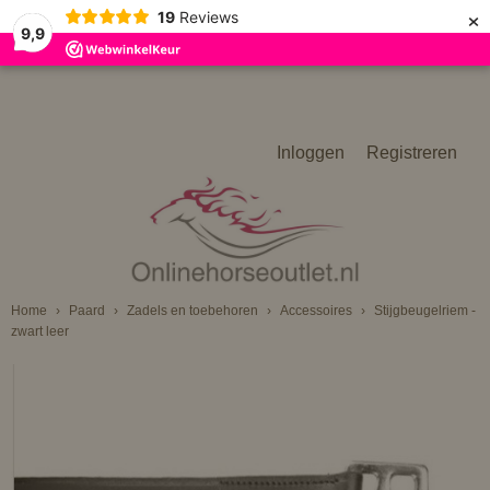
×
19
Reviews
9,9
Inloggen
Registreren
Home
›
Paard
›
Zadels en toebehoren
›
Accessoires
›
Stijgbeugelriem -
zwart leer