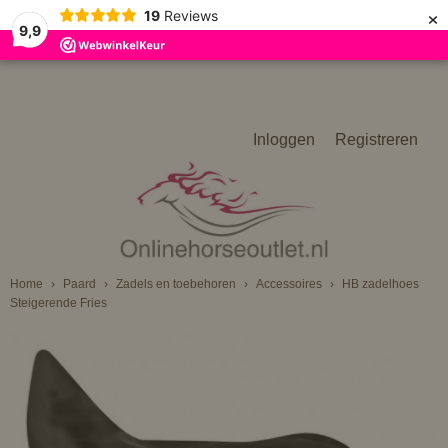
×
19
Reviews
9,9
Inloggen
Registreren
Home
›
Paard
›
Zadels en toebehoren
›
Accessoires
›
HB zadelhoes
Steigerende Fries