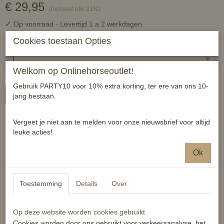
€ 29,95
(inclusief btw 21%)
✓
Op voorraad
- Levertijd 1 a 2 werkdagen
Cookies toestaan Opties
Aantal
Welkom op Onlinehorseoutlet!
Gebruik PARTY10 voor 10% extra korting, ter ere van ons 10-
In winkelwagen
jarig bestaan.
Luxe zadelhoes met print steigerende fries
Vergeet je niet aan te melden voor onze nieuwsbrief voor altijd
leuke acties!
Reacties
Ok
Toestemming
Details
Over
Op deze website worden cookies gebruikt
Ook interessant
Cookies worden door ons gebruikt voor verkeersanalyse, het