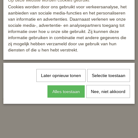
Op deze website worden cookies gebruikt
Cookies worden door ons gebruikt voor verkeersanalyse, het
Ook interessant
aanbieden van sociale media-functies en het personaliseren
van informatie en advertenties. Daarnaast verlenen we onze
sociale media-, advertentie- en analysepartners toegang tot
informatie over hoe u onze site gebruikt. Zij kunnen deze
informatie gebruiken in combinatie met andere gegevens die
zij mogelijk hebben verzameld door uw gebruik van hun
diensten of die u hen hebt verstrekt.
Later opnieuw tonen
Selectie toestaan
MicroBlue - hét middel tegen
Horze Sponsborstel
rotstraal en WLD
Alles toestaan
Nee, niet akkoord
€ 49,50
€ 5,25