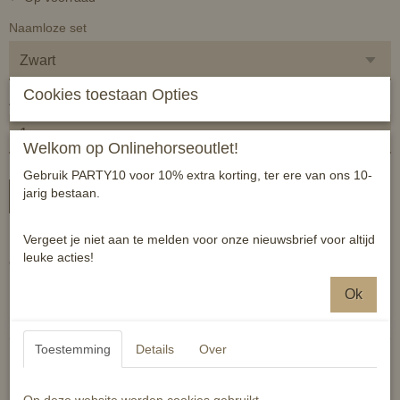
Naamloze set
Cookies toestaan Opties
Aantal
Welkom op Onlinehorseoutlet!
Gebruik PARTY10 voor 10% extra korting, ter ere van ons 10-
jarig bestaan.
In winkelwagen
Vergeet je niet aan te melden voor onze nieuwsbrief voor altijd
Lichtgewicht harde borstel waarmee losse haren en vuil zeer
leuke acties!
eenvoudig te verwijderen zijn.
Ok
Reacties
Toestemming
Details
Over