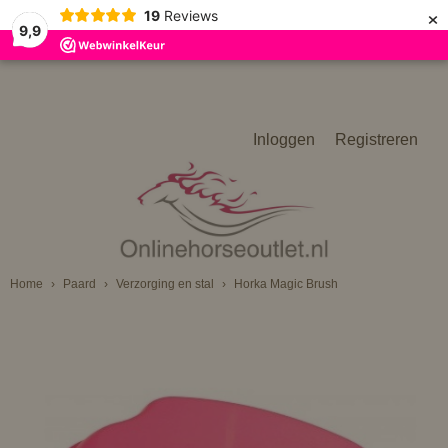
×
19
Reviews
9,9
Inloggen
Registreren
Home
›
Paard
›
Verzorging en stal
›
Horka Magic Brush