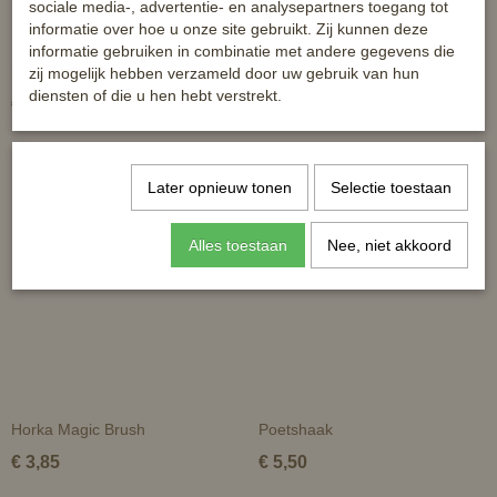
sociale media-, advertentie- en analysepartners toegang tot
informatie over hoe u onze site gebruikt. Zij kunnen deze
MicroBlue - hét middel tegen
Horze Sponsborstel
informatie gebruiken in combinatie met andere gegevens die
rotstraal en WLD
zij mogelijk hebben verzameld door uw gebruik van hun
diensten of die u hen hebt verstrekt.
€ 49,50
€ 5,25
Later opnieuw tonen
Selectie toestaan
Alles toestaan
Nee, niet akkoord
Horka Magic Brush
Poetshaak
€ 3,85
€ 5,50