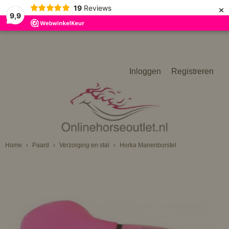
×
19
Reviews
9,9
Inloggen
Registreren
Home
›
Paard
›
Verzorging en stal
›
Horka Manenborstel