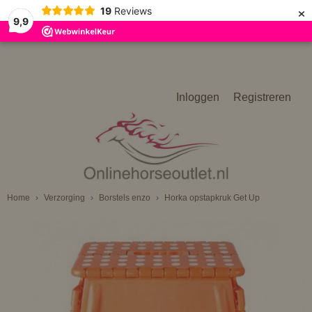
×
19
Reviews
9,9
Inloggen
Registreren
Home
›
Verzorging
›
Borstels enzo
›
Horka opstapkruk Get Up