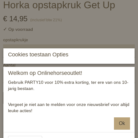
Horka opstapkruk Get Up
€ 14,95
(inclusief btw 21%)
✓
Op voorraad
opstapkrukje
Cookies toestaan Opties
Aantal
Welkom op Onlinehorseoutlet!
Gebruik PARTY10 voor 10% extra korting, ter ere van ons 10-
jarig bestaan.
In winkelwagen
Vergeet je niet aan te melden voor onze nieuwsbrief voor altijd
leuke acties!
Handig opvouwbaar opstapkrukje.
Ok
Productspecificaties:
- 25,5 x 21,5 x 39 cm