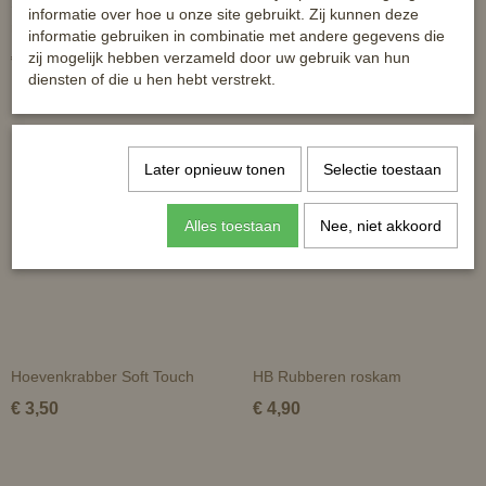
Soft touch paardenborstel -
HB staart en manenborstel Soft
informatie over hoe u onze site gebruikt. Zij kunnen deze
medium hard
Touch
informatie gebruiken in combinatie met andere gegevens die
zij mogelijk hebben verzameld door uw gebruik van hun
€ 5,99
€ 6,90
diensten of die u hen hebt verstrekt.
Later opnieuw tonen
Selectie toestaan
Alles toestaan
Nee, niet akkoord
Hoevenkrabber Soft Touch
HB Rubberen roskam
€ 3,50
€ 4,90