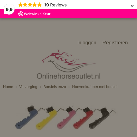
×
19
Reviews
9,9
Inloggen
Registreren
Home
›
Verzorging
›
Borstels enzo
›
Hoevenkrabber met borstel