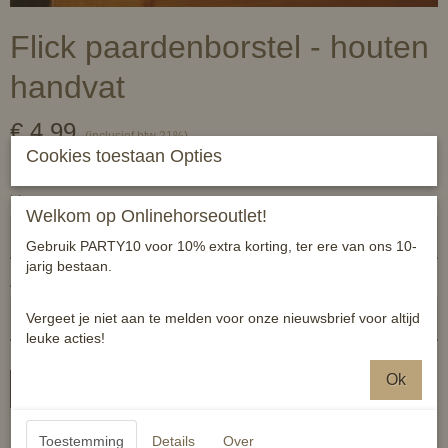
Flick paardenborstel - houten
handvat
€ 4,99
(inclusief btw 21%)
Cookies toestaan Opties
✓
Op voorraad
hb
Welkom op Onlinehorseoutlet!
Gebruik PARTY10 voor 10% extra korting, ter ere van ons 10-
jarig bestaan.
Aantal
Vergeet je niet aan te melden voor onze nieuwsbrief voor altijd
leuke acties!
Ok
In winkelwagen
Toestemming
Details
Over
Paardenborstel met extra lange borstelharen.