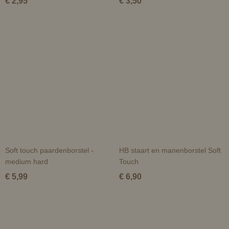
€ 2,95
€ 3,50
Soft touch paardenborstel -
HB staart en manenborstel Soft
medium hard
Touch
€ 5,99
€ 6,90