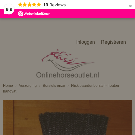
×
19
Reviews
9,9
Inloggen
Registreren
Home
›
Verzorging
›
Borstels enzo
›
Flick paardenborstel - houten
handvat