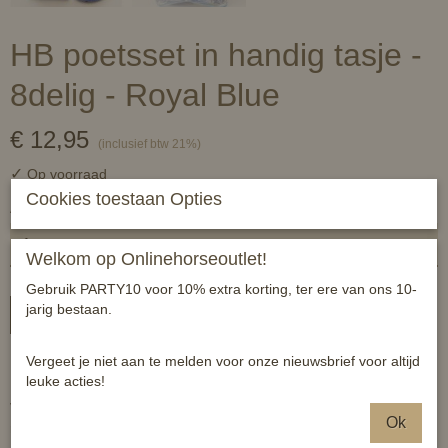
HB poetsset in handig tasje -
8delig - Royal Blue
€ 12,95
(inclusief btw 21%)
✓
Op voorraad
Cookies toestaan Opties
Aantal
Welkom op Onlinehorseoutlet!
Gebruik PARTY10 voor 10% extra korting, ter ere van ons 10-
jarig bestaan.
In winkelwagen
Vergeet je niet aan te melden voor onze nieuwsbrief voor altijd
Kleurrijke poetsset in handig tasje.
leuke acties!
Voorzien van een zweetmes, spons, hoevenkrabber, manenkam,
Ok
rosborstel, plastic borstel en een vachtborstel.