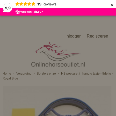
×
19
Reviews
9,9
Inloggen
Registreren
Home
›
Verzorging
›
Borstels enzo
›
HB poetsset in handig tasje - 8delig -
Royal Blue