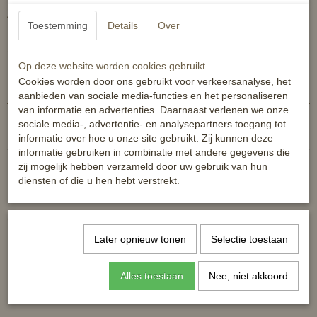
Alles bij de hand om je paard of pony te verzorgen!
Toestemming
Details
Over
Specificaties
Op deze website worden cookies gebruikt
Productcode
8719214678708
Cookies worden door ons gebruikt voor verkeersanalyse, het
EAN code
8719214678708
aanbieden van sociale media-functies en het personaliseren
van informatie en advertenties. Daarnaast verlenen we onze
Reacties
sociale media-, advertentie- en analysepartners toegang tot
informatie over hoe u onze site gebruikt. Zij kunnen deze
informatie gebruiken in combinatie met andere gegevens die
zij mogelijk hebben verzameld door uw gebruik van hun
diensten of die u hen hebt verstrekt.
Ook interessant
Later opnieuw tonen
Selectie toestaan
Alles toestaan
Nee, niet akkoord