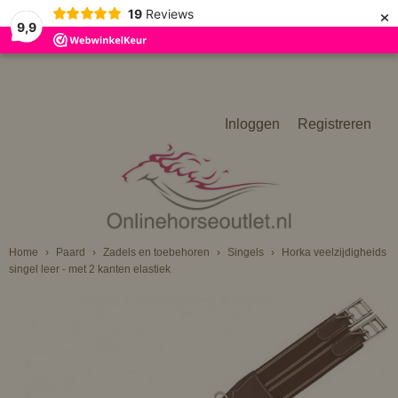
×
19
Reviews
9,9
Inloggen
Registreren
Home
›
Paard
›
Zadels en toebehoren
›
Singels
›
Horka veelzijdigheids
singel leer - met 2 kanten elastiek