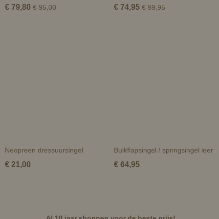
€ 79,80
€ 74,95
€ 95,00
€ 99,95
Neopreen dressuursingel
Buikflapsingel / springsingel leer
€ 21,00
€ 64,95
Al 10 jaar shoppen voor de beste prijs!