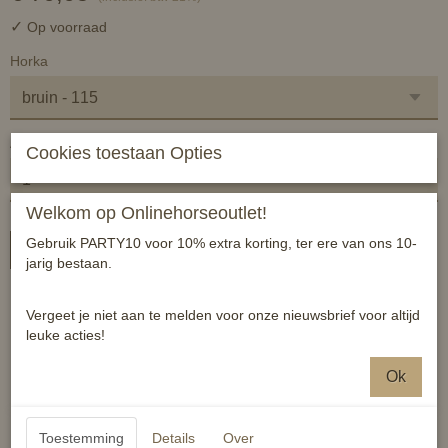
✓
Op voorraad
Horka
Aantal
Cookies toestaan Opties
Welkom op Onlinehorseoutlet!
Gebruik PARTY10 voor 10% extra korting, ter ere van ons 10-
In winkelwagen
jarig bestaan.
Anatomisch gevormde leren singel voor spring / veelzijdigheids
Vergeet je niet aan te melden voor onze nieuwsbrief voor altijd
zadel.
leuke acties!
Productspecificaties:
Ok
- elastiek aan beide zijden
- roestvrijstalen rol gespen
- zachte padding aan de onderzijde
Toestemming
Details
Over
- met bevestigingsringen voor hulpteugels