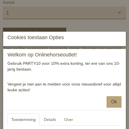
Aantal
In winkelwagen
Cookies toestaan Opties
Zeer zachte, anatomisch gevormde singel. Voorzien van een kort
stukje elastiek voor optimaal comfort. Zorgt voor een stabiele
Welkom op Onlinehorseoutlet!
ligging van het zadel en heeft een optimale drukverdeling en
Gebruik PARTY10 voor 10% extra korting, ter ere van ons 10-
bewegingsvrijheid. Kan hierdoor singelnijdt voorkomen of
jarig bestaan.
verhelpen.
Maten 40cm tm 80cm
Vergeet je niet aan te melden voor onze nieuwsbrief voor altijd
Kleur zwart
leuke acties!
Winkelprijs E89,95
Ok
Reacties
Toestemming
Details
Over