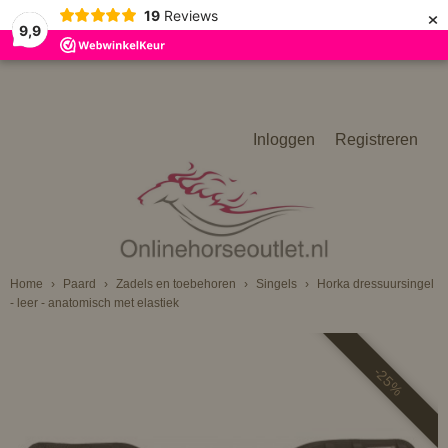
×
19
Reviews
9,9
Inloggen
Registreren
Home
›
Paard
›
Zadels en toebehoren
›
Singels
›
Horka dressuursingel
- leer - anatomisch met elastiek
-25%