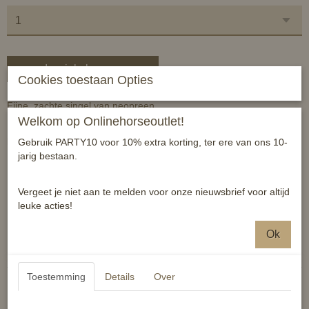
In winkelwagen
Cookies toestaan Opties
Fijne, zachte singel van neopreen.
Welkom op Onlinehorseoutlet!
Makkelijk in onderhoud en ideaal voor paarden met een gevoelige
huid.
Gebruik PARTY10 voor 10% extra korting, ter ere van ons 10-
jarig bestaan.
Maten 40 tm 80cm
Kleur zwart
Vergeet je niet aan te melden voor onze nieuwsbrief voor altijd
leuke acties!
Reacties
Ok
Toestemming
Details
Over