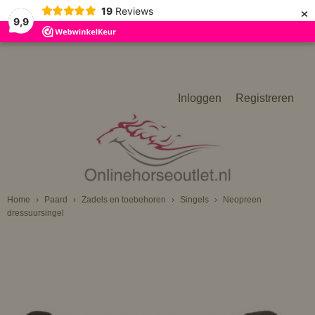
×
19
Reviews
9,9
Inloggen
Registreren
Home
›
Paard
›
Zadels en toebehoren
›
Singels
›
Neopreen
dressuursingel