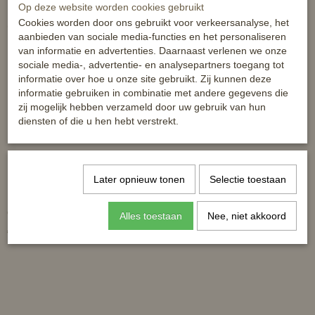
Op deze website worden cookies gebruikt
Cookies worden door ons gebruikt voor verkeersanalyse, het
Ook interessant
aanbieden van sociale media-functies en het personaliseren
van informatie en advertenties. Daarnaast verlenen we onze
sociale media-, advertentie- en analysepartners toegang tot
informatie over hoe u onze site gebruikt. Zij kunnen deze
informatie gebruiken in combinatie met andere gegevens die
zij mogelijk hebben verzameld door uw gebruik van hun
diensten of die u hen hebt verstrekt.
Later opnieuw tonen
Selectie toestaan
Lamsverlgevoerde
Horka dressuursingel - leer -
dressuursingel Crescendo
anatomisch met elastiek
Alles toestaan
Nee, niet akkoord
€ 79,80
€ 74,95
€ 95,00
€ 99,95