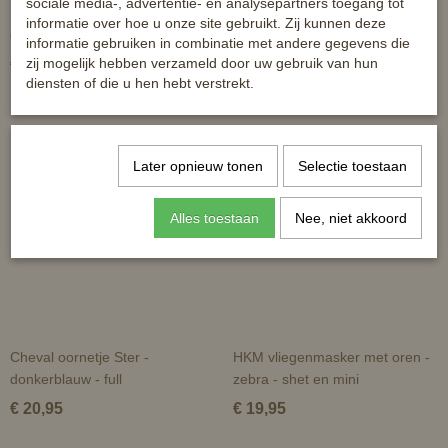
sociale media-, advertentie- en analysepartners toegang tot
HB oornetje - Color met strass -
HB oornet Orange To Rio NL
informatie over hoe u onze site gebruikt. Zij kunnen deze
diverse kleuren en maten
informatie gebruiken in combinatie met andere gegevens die
zij mogelijk hebben verzameld door uw gebruik van hun
€ 14,95
€ 13,50
diensten of die u hen hebt verstrekt.
Later opnieuw tonen
Selectie toestaan
Alles toestaan
Nee, niet akkoord
Cheval oornetje Ster -
HKM vliegenmasker met oren -
donkerblauw - full
zebra - shet en mini
€ 20,95
€ 19,95