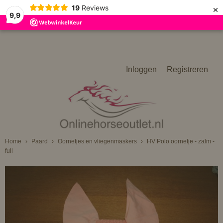
×
19
Reviews
9,9
Inloggen
Registreren
Home
›
Paard
›
Oornetjes en vliegenmaskers
›
HV Polo oornetje - zalm -
full