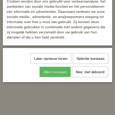
Cookies worden door ons gebruikt voor verkeersanalyse, het
aanbieden van sociale media-functies en het personaliseren
van informatie en advertenties. Daarnaast verlenen we onze
sociale media-, advertentie- en analysepartners toegang tot
informatie over hoe u onze site gebruikt. Zij kunnen deze
informatie gebruiken in combinatie met andere gegevens die
zij mogelijk hebben verzameld door uw gebruik van hun
diensten of die u hen hebt verstrekt.
HB oornetje - Color met strass -
Cheval oornetje Ster -
diverse kleuren en maten
donkerblauw - full
Later opnieuw tonen
Selectie toestaan
€ 14,95
€ 20,95
Alles toestaan
Nee, niet akkoord