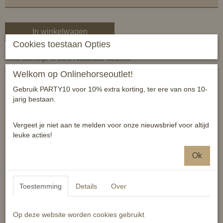
In winkelwagen
Cookies toestaan Opties
Mooi oornetje in echt Hollandse kleuren.
Welkom op Onlinehorseoutlet!
Verkrijgbaar vanaf maat 4xs tm L*
Gebruik PARTY10 voor 10% extra korting, ter ere van ons 10-
*Twijfel over de juiste maat? Geef bij de bestelling in de opmerking
jarig bestaan.
gerust door welke maat pony je hebt, dan sturen wij de juiste maat
toe
Vergeet je niet aan te melden voor onze nieuwsbrief voor altijd
Reacties
leuke acties!
Ok
Toestemming
Details
Over
Ook interessant
Op deze website worden cookies gebruikt