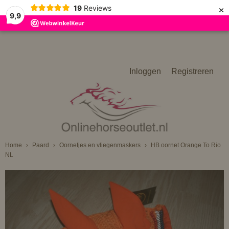
×
19
Reviews
9,9
Inloggen
Registreren
Home
›
Paard
›
Oornetjes en vliegenmaskers
›
HB oornet Orange To Rio
NL