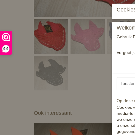
Cookies
Welkom 
Gebruik P
9,9
Vergeet j
Toeste
Op deze w
Cookies w
Ook interessant
media-fun
we onze s
u onze si
gegevens 