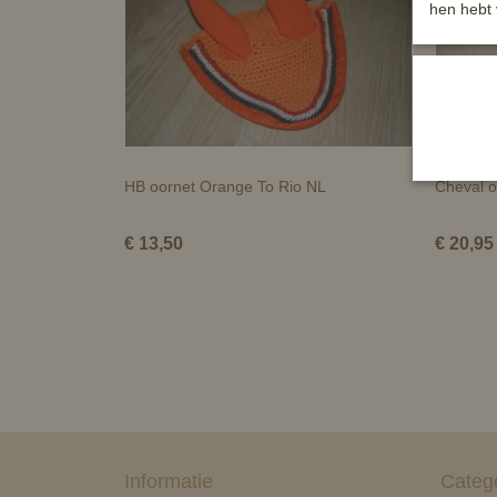
hen hebt 
HB oornet Orange To Rio NL
Cheval oo
€ 13,50
€ 20,95
Informatie
Categ