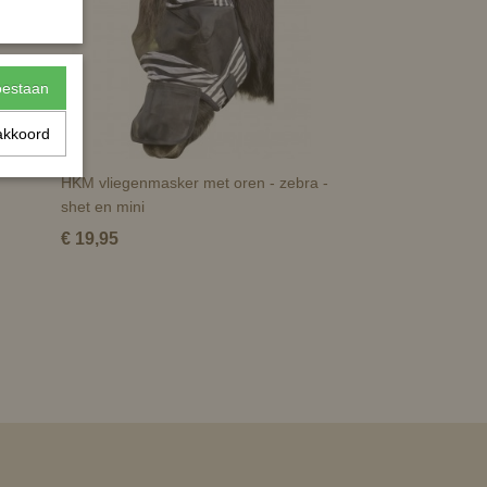
toestaan
akkoord
HKM vliegenmasker met oren - zebra -
shet en mini
€ 19,95