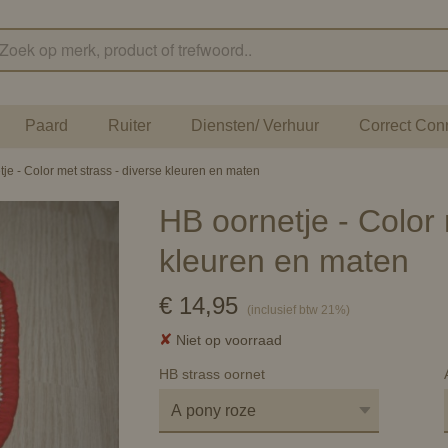
Paard
Ruiter
Diensten/ Verhuur
Correct Con
je - Color met strass - diverse kleuren en maten
HB oornetje - Color 
kleuren en maten
€ 14,95
(inclusief btw 21%)
✘
Niet op voorraad
HB strass oornet