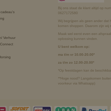
Bij ons staat de klant altijd op 
n cadeau's
0627172580
ing
Wij begrijpen als geen ander dat he
komen shoppen. Daarom zijn wij r
Maak wel eerst even een afspraak
n/ Verhuur
oplossing kunnen vinden.
 Connect
U bent welkom op:
ma t/m vr 10.00-20.00*
orsing
za t/m zo 12.00-20.00*
*Op feestdagen kan de beschikbaa
**Hoge nood? Langskomen buiten 
voorkeur via Whatsapp)