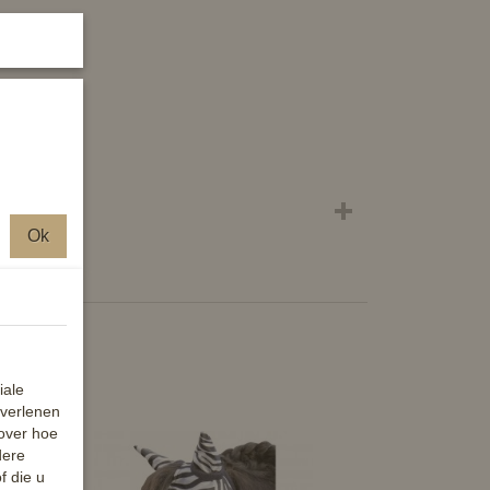
!
Ok
iale
 verlenen
 over hoe
dere
f die u