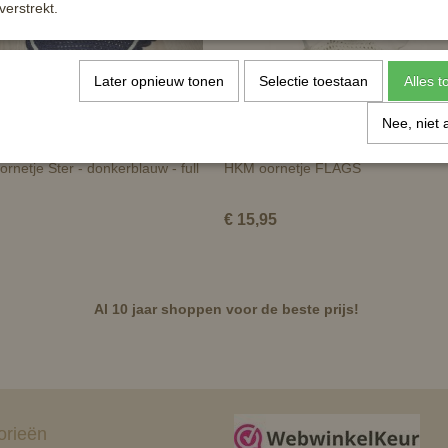
verstrekt.
Later opnieuw tonen
Selectie toestaan
Alles 
Nee, niet 
rnetje Ster - donkerblauw - full
HKM oornetje FLAGS
€ 15,95
Al 10 jaar shoppen voor de beste prijs!
orieën