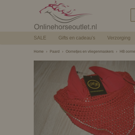
SALE
Gifts en cadeau's
Verzorging
Home
›
Paard
›
Oornetjes en vliegenmaskers
›
HB oornet