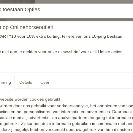
 toestaan Opties
In winkelwagen
Leuke, kleurrijke oornetjes met strass.
op Onlinehorseoutlet!
Maat 4XS tm L
ARTY10 voor 10% extra korting, ter ere van ons 10-jarig bestaan.
Verzoekjes mogen altijd doorgegeven worden
e niet aan te melden voor onze nieuwsbrief voor altijd leuke acties!
Reacties
mming
Details
Over
ebsite worden cookies gebruikt
orden door ons gebruikt voor verkeersanalyse, het aanbieden van soc
cties en het personaliseren van informatie en advertenties. Daarnaast
ociale media-, advertentie- en analysepartners toegang tot informatie
te gebruikt. Zij kunnen deze informatie gebruiken in combinatie met an
die zij mogelijk hebben verzameld door uw gebruik van hun diensten o